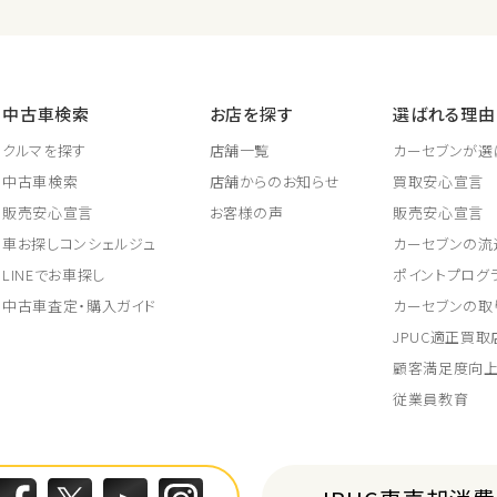
中古車検索
お店を探す
選ばれる理由
クルマを探す
店舗一覧
カーセブンが選
中古車検索
店舗からのお知らせ
買取安心宣言
販売安心宣言
お客様の声
販売安心宣言
車お探しコンシェルジュ
カーセブンの流
LINEでお車探し
ポイントプログ
中古車査定・購入ガイド
カーセブンの取
JPUC適正買
顧客満足度向
従業員教育