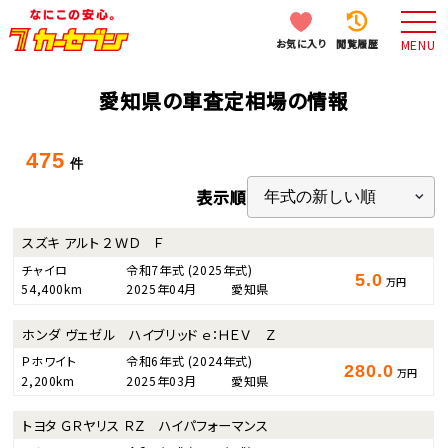
お気に入り
閲覧履歴
MENU
愛知県の車査定相場の情報
475
件
表示順
スズキ アルト ２ＷＤ Ｆ
チャイロ
令和7年式
(2025年式)
5.0
万円
54,400km
2025年04月
愛知県
ホンダ ヴェゼル ハイブリッド ｅ：ＨＥＶ Ｚ
Ｐホワイト
令和6年式
(2024年式)
280.0
万円
2,200km
2025年03月
愛知県
トヨタ ＧＲヤリス ＲＺ ハイパフォーマンス