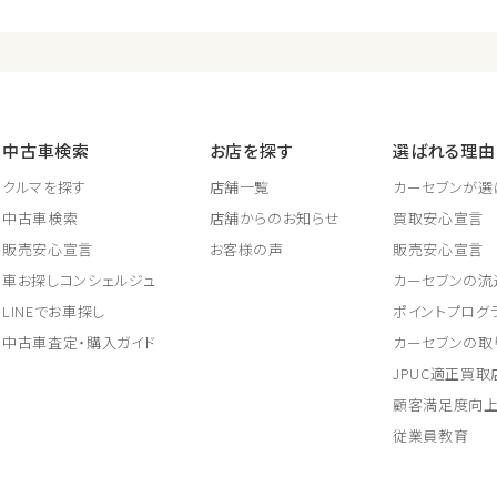
中古車検索
お店を探す
選ばれる理由
クルマを探す
店舗一覧
カーセブンが選
中古車検索
店舗からのお知らせ
買取安心宣言
販売安心宣言
お客様の声
販売安心宣言
車お探しコンシェルジュ
カーセブンの流
LINEでお車探し
ポイントプログ
中古車査定・購入ガイド
カーセブンの取
JPUC適正買
顧客満足度向
従業員教育