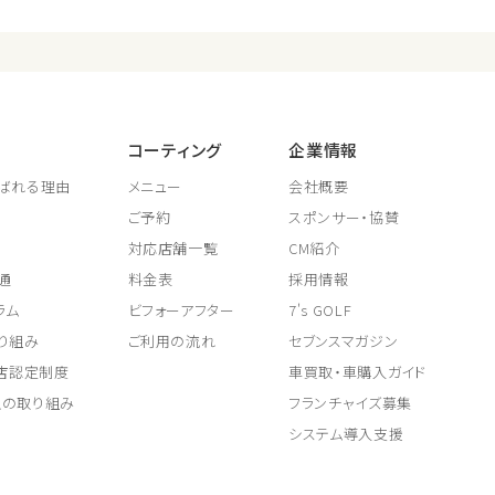
コーティング
企業情報
ばれる理由
メニュー
会社概要
ご予約
スポンサー・協賛
対応店舗一覧
CM紹介
通
料金表
採用情報
ラム
ビフォーアフター
7's GOLF
り組み
ご利用の流れ
セブンスマガジン
取店認定制度
車買取・車購入ガイド
上の取り組み
フランチャイズ募集
システム導入支援