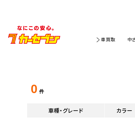
車買取
中
0
件
車種・グレード
カラー