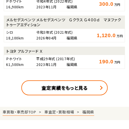
Ｐホワイト
令和4年式
(2022年式)
300.0
万円
16,900km
2023年11月
福岡県
メルセデスベンツ メルセデスベンツ Ｇクラス Ｇ４００ｄ マヌファク
トゥーアエディション
シロ
令和3年式
(2021年式)
1,120.0
万円
18,100km
2026年04月
福岡県
トヨタ アルファード Ｘ
Ｐホワイト
平成29年式
(2017年式)
190.0
万円
61,500km
2023年11月
福岡県
査定実績をもっと見る
車買取・車売却TOP
車査定・買取相場
福岡県