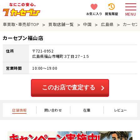
お気に入り
閲覧履歴
MENU
>
>
>
>
車買取・車売却TOP
買取店舗一覧
中国
広島県
カーセブ
カーセブン福山店
住所
〒721-0952
広島県福山市曙町３丁目２７−１５
営業時間
10:00～19:00
このお店で査定する
店舗情報
問い合わせ
在庫
レビュー