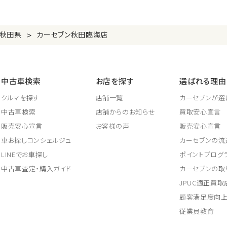
>
秋田県
カーセブン秋田臨海店
中古車検索
お店を探す
選ばれる理由
クルマを探す
店舗一覧
カーセブンが選
中古車検索
店舗からのお知らせ
買取安心宣言
販売安心宣言
お客様の声
販売安心宣言
車お探しコンシェルジュ
カーセブンの流
LINEでお車探し
ポイントプログ
中古車査定・購入ガイド
カーセブンの取
JPUC適正買
顧客満足度向
従業員教育