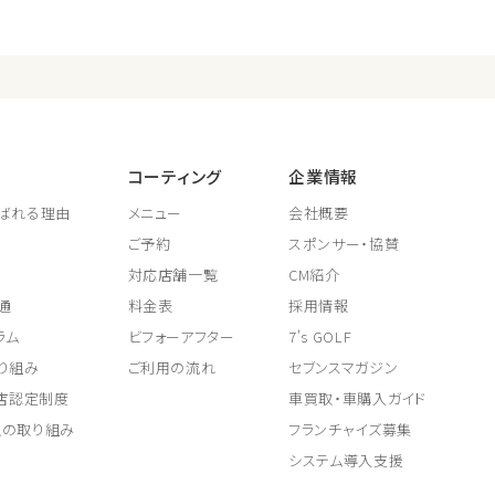
コーティング
企業情報
ばれる理由
メニュー
会社概要
ご予約
スポンサー・協賛
対応店舗一覧
CM紹介
通
料金表
採用情報
ラム
ビフォーアフター
7's GOLF
り組み
ご利用の流れ
セブンスマガジン
取店認定制度
車買取・車購入ガイド
上の取り組み
フランチャイズ募集
システム導入支援