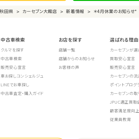
>
>
>
秋田県
カーセブン大館店
新着情報
＊4月休業のお知らせ*
中古車検索
お店を探す
選ばれる理由
クルマを探す
店舗一覧
カーセブンが選
中古車検索
店舗からのお知らせ
買取安心宣言
販売安心宣言
お客様の声
販売安心宣言
車お探しコンシェルジュ
カーセブンの流
LINEでお車探し
ポイントプログ
中古車査定・購入ガイド
カーセブンの取
JPUC適正買
顧客満足度向
従業員教育