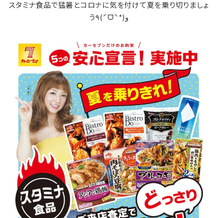
スタミナ食品で猛暑とコロナに気を付けて夏を乗り切りましょ
う٩(ˊᗜˋ*)و