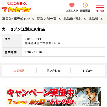
お気に入り
閲覧履歴
MENU
>
>
>
>
車買取・車売却TOP
買取店舗一覧
北海道・東北
北海道
カーセブン江別文京台店
住所
〒069-0833
北海道江別市文京台32-16
営業時間
9:30～18:30
店舗情報
問い合わせ
レビュー