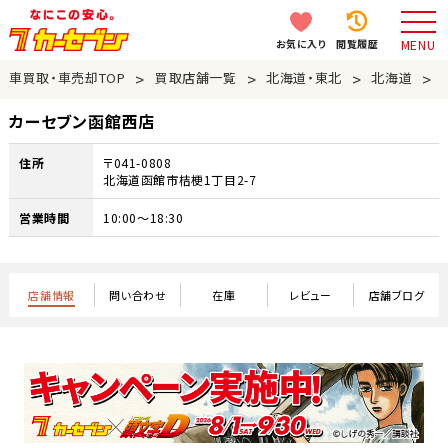
お気に入り
閲覧履歴
MENU
>
>
>
>
車買取・車売却TOP
買取店舗一覧
北海道・東北
北海道
カーセブン函館西店
住所
〒041-0808
北海道函館市桔梗1丁目2-7
営業時間
10:00～18:30
店舗情報
問い合わせ
在庫
レビュー
店舗ブログ