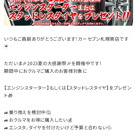
いつもご贔屓ありがとうございます！カーセブン札幌東店です
☔
ただいま🎉2023夏の大感謝祭🎉を開催中です！
期間中におクルマご購入のお客様対象に
【エンジンスターター】
もしくは
【スタッドレスタイヤ】
をプレゼン
ト🎁
🚙乗り換えを検討中🤔
🚙おクルマをお得に購入したい💰
🚙エンスタ、タイヤを付けたいけど予算と合わない💦