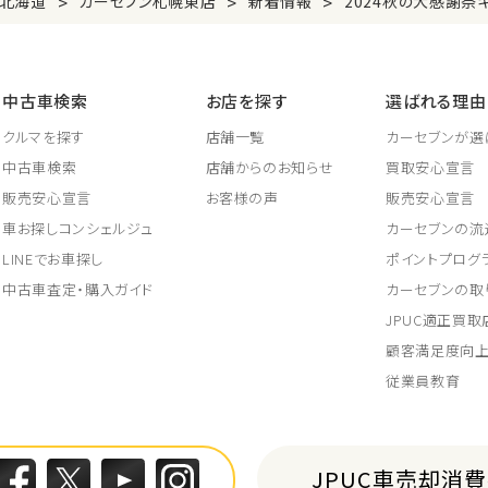
>
>
>
北海道
カーセブン札幌東店
新着情報
2024秋の大感謝祭
中古車検索
お店を探す
選ばれる理由
クルマを探す
店舗一覧
カーセブンが選
中古車検索
店舗からのお知らせ
買取安心宣言
販売安心宣言
お客様の声
販売安心宣言
車お探しコンシェルジュ
カーセブンの流
LINEでお車探し
ポイントプログ
中古車査定・購入ガイド
カーセブンの取
JPUC適正買
顧客満足度向
従業員教育
JPUC車売却消