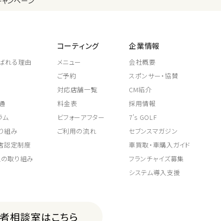
キャンペーン
コーティング
企業情報
ばれる理由
メニュー
会社概要
ご予約
スポンサー・協賛
対応店舗一覧
CM紹介
通
料金表
採用情報
ラム
ビフォーアフター
7's GOLF
り組み
ご利用の流れ
セブンスマガジン
取店認定制度
車買取・車購入ガイド
上の取り組み
フランチャイズ募集
システム導入支援
費者相談室はこちら