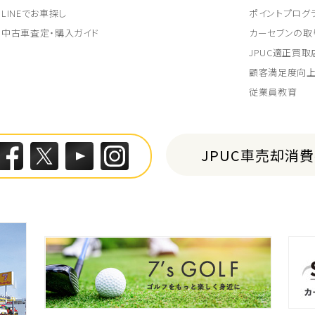
LINEでお車探し
ポイントプログ
中古車査定・購入ガイド
カーセブンの取
JPUC適正買
顧客満足度向
従業員教育
JPUC車売却消