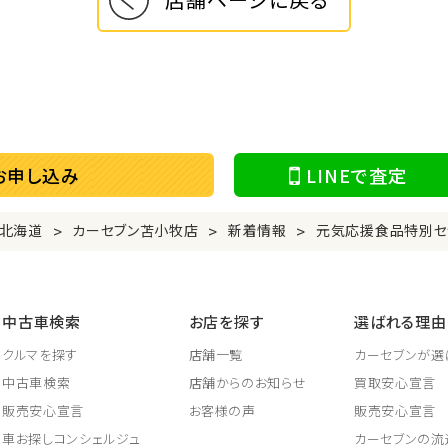
お申し込み
LINEで査定
>
>
>
北海道
カーセブン苫小牧店
新着情報
元気応援食品特別セ
中古車検索
お店を探す
選ばれる理由
クルマを探す
店舗一覧
カーセブンが選
中古車検索
店舗からのお知らせ
買取安心宣言
販売安心宣言
お客様の声
販売安心宣言
車お探しコンシェルジュ
カーセブンの流