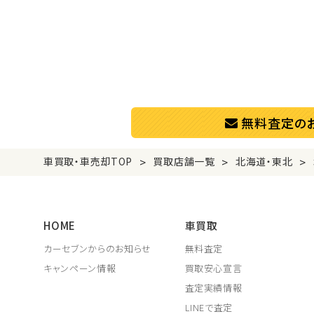
無料査定の
>
>
>
車買取・車売却TOP
買取店舗一覧
北海道・東北
HOME
車買取
カーセブンからのお知らせ
無料査定
キャンペーン情報
買取安心宣言
査定実績情報
LINEで査定