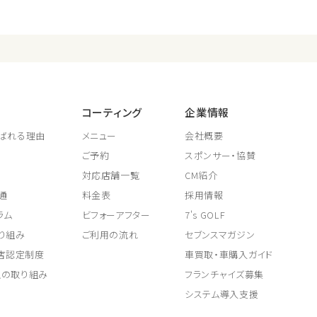
コーティング
企業情報
ばれる理由
メニュー
会社概要
ご予約
スポンサー・協賛
対応店舗一覧
CM紹介
通
料金表
採用情報
ラム
ビフォーアフター
7's GOLF
り組み
ご利用の流れ
セブンスマガジン
取店認定制度
車買取・車購入ガイド
上の取り組み
フランチャイズ募集
システム導入支援