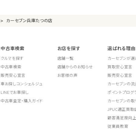
>
カーセブン兵庫たつの店
中古車検索
お店を探す
選ばれる理由
クルマを探す
店舗一覧
カーセブンが選
中古車検索
店舗からのお知らせ
買取安心宣言
販売安心宣言
お客様の声
販売安心宣言
車お探しコンシェルジュ
カーセブンの流
LINEでお車探し
ポイントプログ
中古車査定・購入ガイド
カーセブンの取
JPUC適正買
顧客満足度向
従業員教育