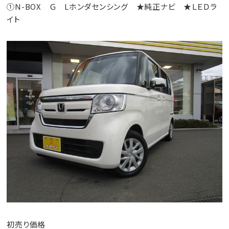
①N-BOX Ｇ Lホンダセンシング ★純正ナビ ★ＬＥＤラ
イト
初売り価格