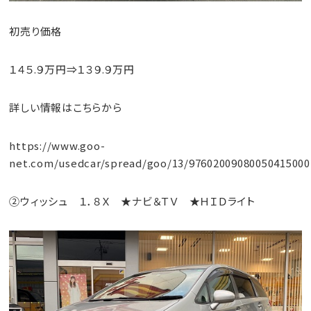
初売り価格
１４５.９万円⇒１３９.９万円
詳しい情報はこちらから
https://www.goo-
net.com/usedcar/spread/goo/13/97602009080050415000
②ウィッシュ １．８Ｘ ★ナビ＆ＴＶ ★ＨＩＤライト