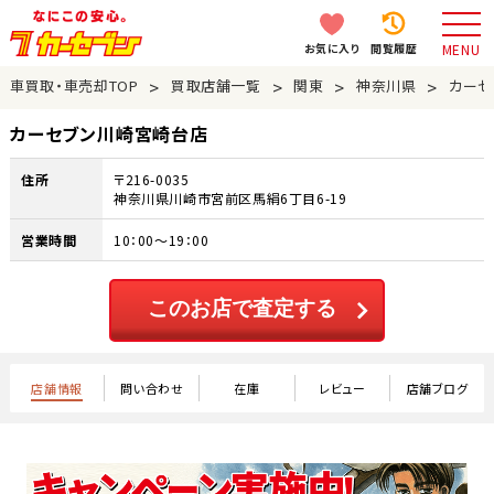
お気に入り
閲覧履歴
MENU
>
>
>
>
車買取・車売却TOP
買取店舗一覧
関東
神奈川県
カーセ
カーセブン川崎宮崎台店
住所
〒216-0035
神奈川県川崎市宮前区馬絹6丁目6-19
営業時間
10：00～19：00
このお店で査定する
店舗情報
問い合わせ
在庫
レビュー
店舗ブログ