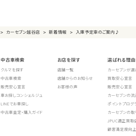
>
>
>
カーセブン越谷店
新着情報
入庫予定車のご案内♪
中古車検索
お店を探す
選ばれる理由
クルマを探す
店舗一覧
カーセブンが選
中古車検索
店舗からのお知らせ
買取安心宣言
販売安心宣言
お客様の声
販売安心宣言
車お探しコンシェルジュ
カーセブンの流
LINEでお車探し
ポイントプログ
中古車査定・購入ガイド
カーセブンの取
JPUC適正買
顧客満足度向