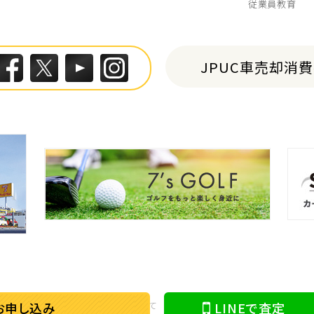
従業員教育
JPUC車売却消
お申し込み
LINEで査定
情報の取り扱い
特定商取引に関して
古物営業法に基づく表示
反社