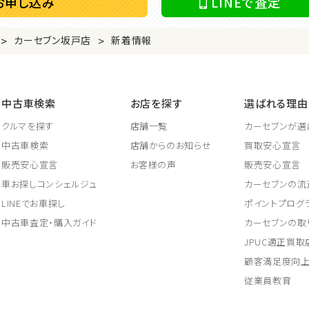
お申し込み
LINEで査定
>
>
カーセブン坂戸店
新着情報
中古車検索
お店を探す
選ばれる理由
クルマを探す
店舗一覧
カーセブンが選
中古車検索
店舗からのお知らせ
買取安心宣言
販売安心宣言
お客様の声
販売安心宣言
車お探しコンシェルジュ
カーセブンの流
LINEでお車探し
ポイントプログ
中古車査定・購入ガイド
カーセブンの取
JPUC適正買
顧客満足度向
従業員教育