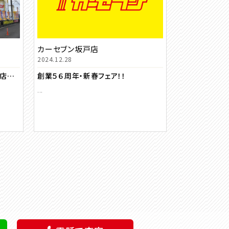
カーセブン坂戸店
2024.12.28
４／２５より近隣店舗の中部坂戸店と統合営業になります
創業５６周年・新春フェア！！
...