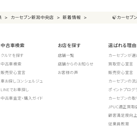
>
>
>
県
カーセブン新潟中央店
新着情報
🍃カーセブン新潟
中古車検索
お店を探す
選ばれる理由
クルマを探す
店舗一覧
カーセブンが選
中古車検索
店舗からのお知らせ
買取安心宣言
販売安心宣言
お客様の声
販売安心宣言
車お探しコンシェルジュ
カーセブンの流
LINEでお車探し
ポイントプログ
中古車査定・購入ガイド
カーセブンの取
JPUC適正買
顧客満足度向
従業員教育