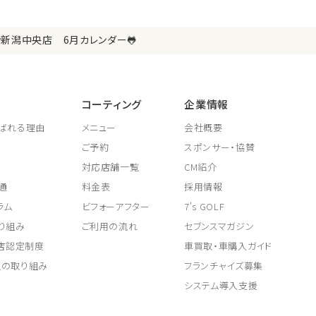
中央店 6月カレンダー🐸
コーティング
企業情報
ばれる理由
メニュー
会社概要
ご予約
スポンサー・協賛
対応店舗一覧
CM紹介
通
料金表
採用情報
ラム
ビフォーアフター
7's GOLF
り組み
ご利用の流れ
セブンスマガジン
取店認定制度
車買取・車購入ガイド
上の取り組み
フランチャイズ募集
システム導入支援