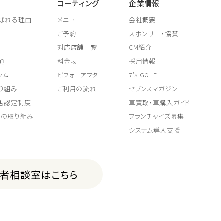
コーティング
企業情報
ばれる理由
メニュー
会社概要
ご予約
スポンサー・協賛
対応店舗一覧
CM紹介
通
料金表
採用情報
ラム
ビフォーアフター
7's GOLF
り組み
ご利用の流れ
セブンスマガジン
取店認定制度
車買取・車購入ガイド
上の取り組み
フランチャイズ募集
システム導入支援
費者相談室はこちら