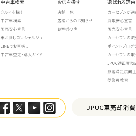
中古車検索
お店を探す
選ばれる理由
クルマを探す
店舗一覧
カーセブンが選
中古車検索
店舗からのお知らせ
買取安心宣言
販売安心宣言
お客様の声
販売安心宣言
車お探しコンシェルジュ
カーセブンの流
LINEでお車探し
ポイントプログ
中古車査定・購入ガイド
カーセブンの取
JPUC適正買
顧客満足度向
従業員教育
JPUC車売却消