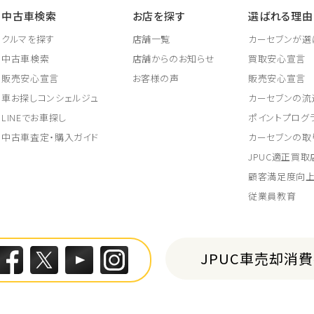
中古車検索
お店を探す
選ばれる理由
クルマを探す
店舗一覧
カーセブンが選
中古車検索
店舗からのお知らせ
買取安心宣言
販売安心宣言
お客様の声
販売安心宣言
車お探しコンシェルジュ
カーセブンの流
LINEでお車探し
ポイントプログ
中古車査定・購入ガイド
カーセブンの取
JPUC適正買
顧客満足度向
従業員教育
JPUC車売却消