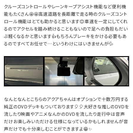
クルーズコントロールやレーンキープアシスト機能など便利機
能もたくさん🤩🤩高速道路を長距離で走る時のクルーズコント
ロール機能はとても助かると思います😊車速を一定にしてくれ
るのでアクセルを踏み続けることもないので足への負担もだい
ぶ軽くなるかと思います👍もちろんブレーキをかける必要もあ
るのですべてお任せで…というわけにはいきませんが💦
なんとなんとこちらのアクアちゃんはオプションで十数万円する
純正のDVDデッキもついております🎈🎈大好きな推しのDVDを
流したり映画やアニメなんかのDVDを流したり走行中は音声
だけお楽しみいただける仕様になっているかもしれませんが音
声だけでも十分楽しむことができますよ😁✨