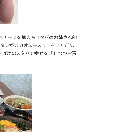
ラペチーノを購入☕スタバのお姉さん的
ワタシがカカオムースラテをいただくこ
ーおばけのスタバで幸せを感じつつお買