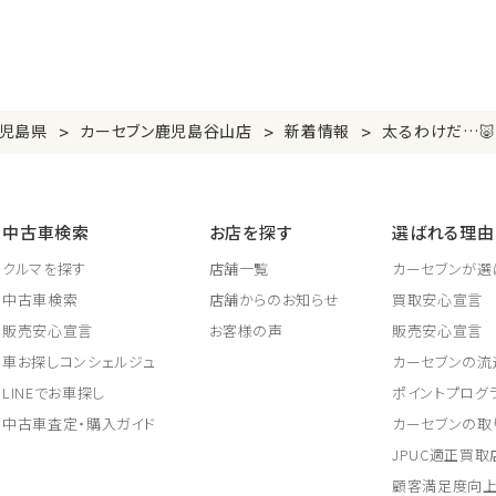
>
>
>
児島県
カーセブン鹿児島谷山店
新着情報
太るわけだ…🐷
中古車検索
お店を探す
選ばれる理由
クルマを探す
店舗一覧
カーセブンが選
中古車検索
店舗からのお知らせ
買取安心宣言
販売安心宣言
お客様の声
販売安心宣言
車お探しコンシェルジュ
カーセブンの流
LINEでお車探し
ポイントプログ
中古車査定・購入ガイド
カーセブンの取
JPUC適正買
顧客満足度向