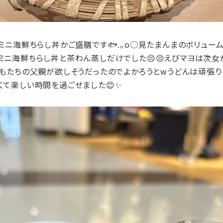
ミニ海鮮ちらし丼かご盛膳です🐟.。o○見たまんまのボリュー
ミニ海鮮ちらし丼と茶わん蒸しだけでした😣😣えびマヨは次
もたちの父親が欲しそうだったのでよかろうとwうどんは頑張りま
くて楽しい時間を過ごせました😊✨