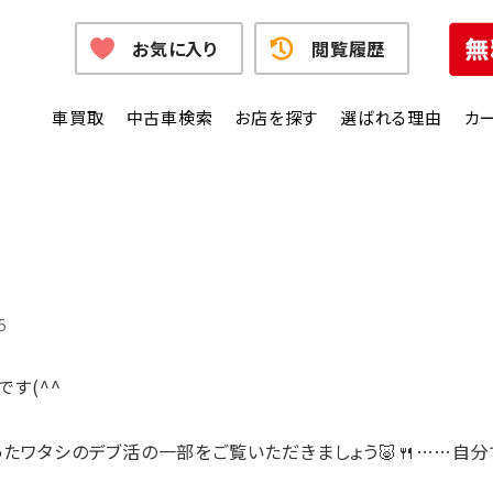
お気に入り
閲覧履歴
車買取
中古車検索
お店を探す
選ばれる理由
カ
5
す(^^
たワタシのデブ活の一部をご覧いただきましょう🐷🍴……自