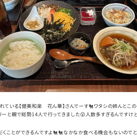
れている【健美和楽 花ん華】さんでーす🐔ワタシの姉んとこ
リーと親で総勢14人で行ってきました😲人数多すぎるんですけ
くことができるんですよ🐔🐔なかなか食べる機会もないのでと