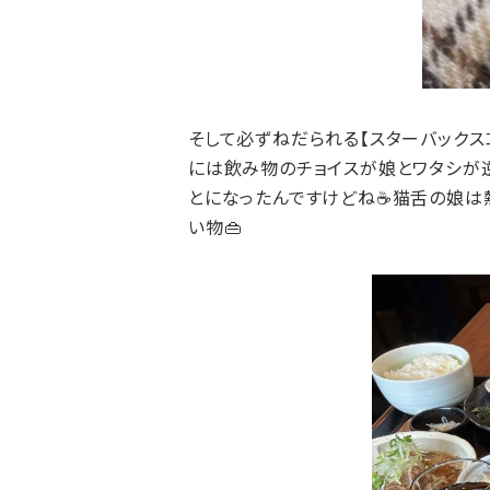
そして必ずねだられる【スターバックス
には飲み物のチョイスが娘とワタシが逆
とになったんですけどね☕猫舌の娘は熱
い物👜