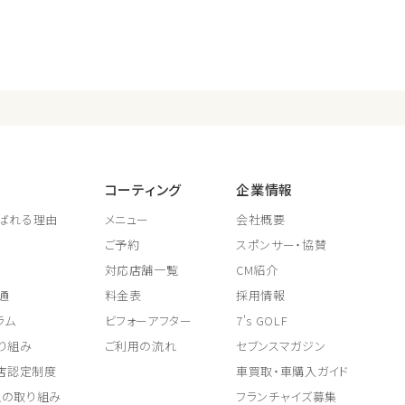
コーティング
企業情報
ばれる理由
メニュー
会社概要
ご予約
スポンサー・協賛
対応店舗一覧
CM紹介
通
料金表
採用情報
ラム
ビフォーアフター
7's GOLF
り組み
ご利用の流れ
セブンスマガジン
取店認定制度
車買取・車購入ガイド
上の取り組み
フランチャイズ募集