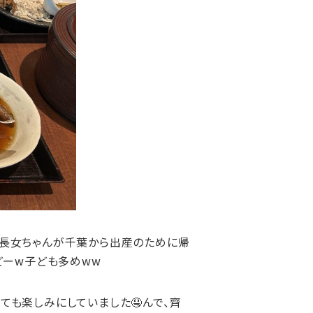
の長女ちゃんが千葉から出産のために帰
どーw子ども多めww
ても楽しみにしていました🤤んで、齊