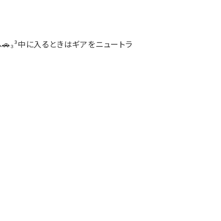
🚗₃³中に入るときはギアをニュートラ