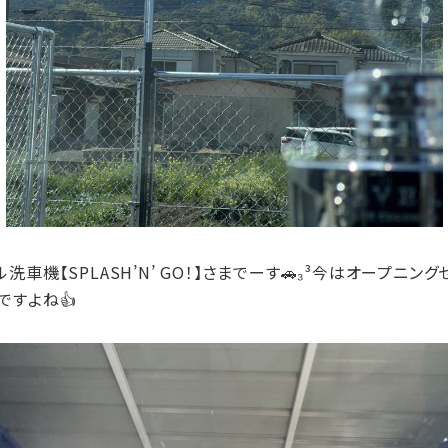
洗車機【SPLASH’N’ GO！】さまでーす🚗₃³今はオープ
ですよね👍