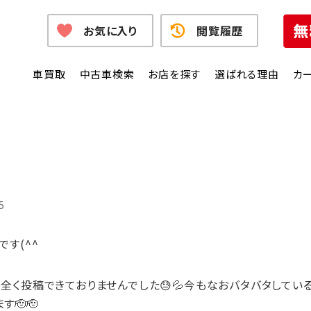
お気に入り
閲覧履歴
車買取
中古車検索
お店を探す
選ばれる理由
カ
5
す(^^
全く投稿できておりませんでした😓💦今もなおバタバタしてい
🫡🫡