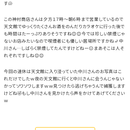
す🐚
この神村商店さんは夕方１７時～朝６時まで営業しているので
天文館でゆっくりたくさんお酒をのんだりカラオケに行った後で
も時間はたーっぷりありそうですね😊😊今では珍しい禁煙じゃ
ないお店みたいなので喫煙者にも優しい居場所ですかね🚬中
川さん…しばらく禁煙してたんですけどねー😑まあそこは人そ
れぞれですしね😌😌
今回の連休は天文館に入り浸っていた中川さんのお写真はこ
れだけでしたｗ夜の天文館に行くと中川さんに会うんじゃない
かってソワソワしますｗｗ見つけたら逃げちゃうんで捕獲します
けどね🤣もし中川さんを見かけたら声をかけてあげてください
ｗ