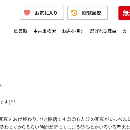
お気に入り
閲覧履歴
車買取
中古車検索
お店を探す
選ばれる理由
カ
5
す(^^
真をあげ終わり、ひと段落です😌😌６人分の写真がいっぺん
終わってからえらい時間が経ってしまう😓💦とかいろいろ考え