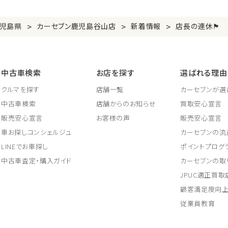
>
>
>
児島県
カーセブン鹿児島谷山店
新着情報
店長の連休🏴
中古車検索
お店を探す
選ばれる理由
クルマを探す
店舗一覧
カーセブンが選
中古車検索
店舗からのお知らせ
買取安心宣言
販売安心宣言
お客様の声
販売安心宣言
車お探しコンシェルジュ
カーセブンの流
LINEでお車探し
ポイントプログ
中古車査定・購入ガイド
カーセブンの取
JPUC適正買
顧客満足度向
従業員教育