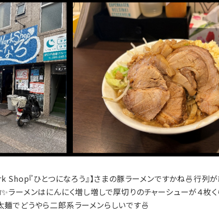
ork Shop『ひとつになろう』】さまの豚ラーメンですかね🍜
✨ラーメンはにんにく増し増しで厚切りのチャーシューが４枚く
麺でどうやら二郎系ラーメンらしいです🍜