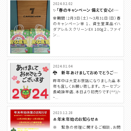
2024.02.02
✨「春のキャンペーン 備えて安心！日用品6点セットプレゼント」✨
🌸期間：2月3日（土）～3月31日（日）春
のキャンペーン🌸 １、 資生堂薬品イハ
ダアレルスクリーンEX 100g２、ファイ
ン...
2024.01.04
🐉 新年あけましておめでとうございます
昨年中は大変お世話になりました🙇 本
年も宜しくお願い致します。 カーセブン
長崎諫早店、本日より初売りです(^^)/~
~...
2023.12.28
🎍年末年始のお知らせ🎍
※ 緊急の修理に関するご相談、お問