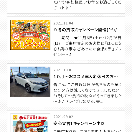
た(^^)/🎍皆様良いお年をお過ごしくだ
さい♪♪ 1...
2021.11.04
🍲冬の買取キャンペーン開催(^^)/
期間 ★11月6日(土)～12月26日
(日) ご来店査定のお客様に『ほっと安
心！鍋の素などあったか食品6品』プレ
ゼント～♪ ...
2021.10.01
１０月～おススメ車＆定休日のお知らせ♫
皆さん、ここ最近は日が落ちるのも早く
なり夕方は涼しくなってきましたね(^_
^)そして～食欲の秋🌰がやってきました
～♪♪ドライブしながら、美...
2021.09.02
安心宣言！キャンペーン中🌻
ご来店お待ちしております♪♪キャンペ