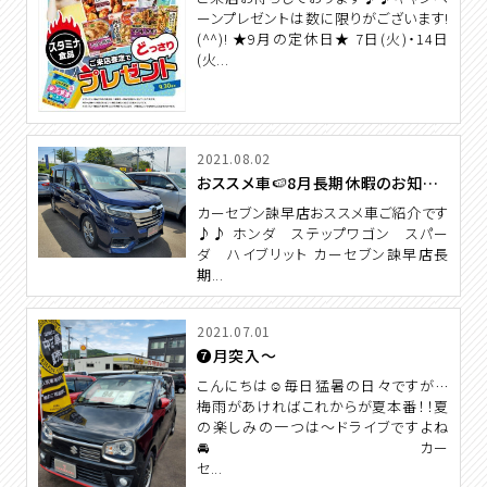
ーンプレゼントは数に限りがございます!
(^^)! ★9月の定休日★ 7日(火)・14日
(火...
2021.08.02
おススメ車🍉8月長期休暇のお知らせ
カーセブン諫早店おススメ車ご紹介です
♪♪ ホンダ ステップワゴン スパー
ダ ハイブリット カーセブン諫早店長
期...
2021.07.01
❼月突入～
こんにちは☺毎日猛暑の日々ですが…
梅雨があければこれからが夏本番！！夏
の楽しみの一つは～ドライブですよね
🚘 カー
セ...