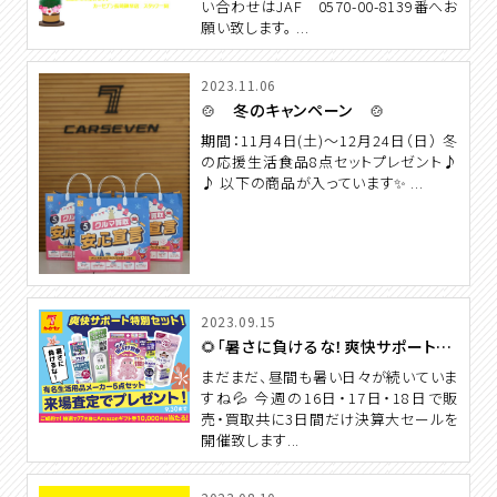
い合わせはJAF 0570-00-8139番へお
願い致します。 ...
2023.11.06
🍲 冬のキャンペーン 🍲
期間：11月4日(土)〜12月24日（日） 冬
の応援生活食品8点セットプレゼント♪
♪ 以下の商品が入っています✨ ...
2023.09.15
🌻「暑さに負けるな！爽快サポートキャンペーン」
まだまだ、昼間も暑い日々が続いていま
すね💦 今週の16日・17日・18日で販
売・買取共に3日間だけ決算大セールを
開催致します...