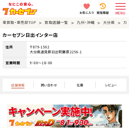
お気に入り
閲覧履歴
MENU
>
>
>
>
車買取・車売却TOP
買取店舗一覧
九州・沖縄
大分県
カ
カーセブン日出インター店
住所
〒879-1502
大分県速見郡日出町藤原2256-1
営業時間
9：00～18：00
店舗情報
問い合わせ
在庫
レビュー