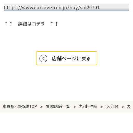
https://www.carseven.co.jp/buy/sid20791
↑↑ 詳細はコチラ ↑↑
店舗ページに戻る
>
>
>
>
車買取・車売却TOP
買取店舗一覧
九州・沖縄
大分県
カ