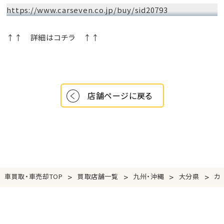
https://www.carseven.co.jp/buy/sid20793
↑↑ 詳細はコチラ ↑↑
店舗ページに戻る
>
>
>
>
車買取・車売却TOP
買取店舗一覧
九州・沖縄
大分県
カ