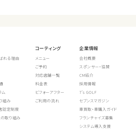
コーティング
企業情報
ばれる理由
メニュー
会社概要
ご予約
スポンサー・協賛
対応店舗一覧
CM紹介
通
料金表
採用情報
ラム
ビフォーアフター
7's GOLF
り組み
ご利用の流れ
セブンスマガジン
取店認定制度
車買取・車購入ガイド
上の取り組み
フランチャイズ募集
システム導入支援