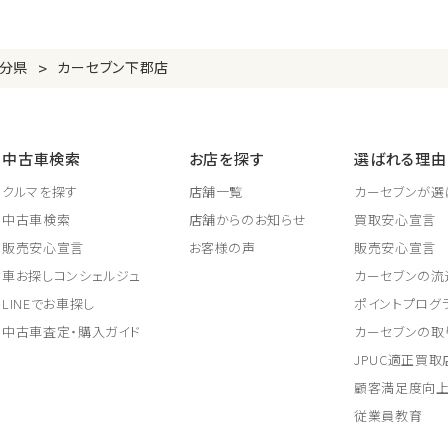
>
分県
カーセブン下郡店
中古車検索
お店を探す
選ばれる理由
クルマを探す
店舗一覧
カーセブンが選
中古車検索
店舗からのお知らせ
買取安心宣言
販売安心宣言
お客様の声
販売安心宣言
車お探しコンシェルジュ
カーセブンの流
LINEでお車探し
ポイントプログ
中古車査定・購入ガイド
カーセブンの取
JPUC適正買
顧客満足度向
従業員教育