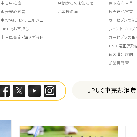
中古車検索
店舗からのお知らせ
買取安心宣言
販売安心宣言
お客様の声
販売安心宣言
車お探しコンシェルジュ
カーセブンの流
LINEでお車探し
ポイントプログ
中古車査定・購入ガイド
カーセブンの取
JPUC適正買
顧客満足度向
従業員教育
JPUC車売却消