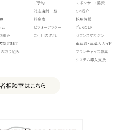
ご予約
スポンサー・協賛
対応店舗一覧
CM紹介
通
料金表
採用情報
ラム
ビフォーアフター
7's GOLF
り組み
ご利用の流れ
セブンスマガジン
取店認定制度
車買取・車購入ガイド
上の取り組み
フランチャイズ募集
システム導入支援
費者相談室はこちら