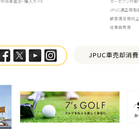
中古車査定・購入ガイド
カーセブンの取
JPUC適正買
顧客満足度向
従業員教育
JPUC車売却消