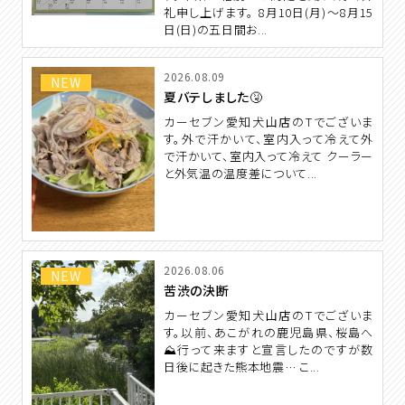
礼申し上げます。 8月10日(月)〜8月15
日(日)の五日間お...
2026.08.09
NEW
夏バテしました🤧
カーセブン愛知犬山店のTでございま
す。外で汗かいて、室内入って冷えて外
で汗かいて、室内入って冷えて クーラー
と外気温の温度差について...
2026.08.06
NEW
苦渋の決断
カーセブン愛知犬山店のTでございま
す。以前、あこがれの鹿児島県、桜島へ
⛰️行って来ますと宣言したのですが数
日後に起きた熊本地震… こ...