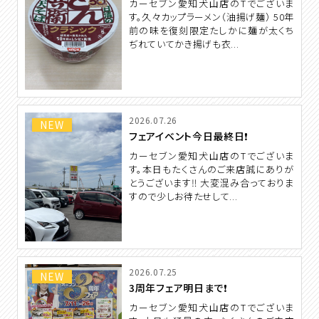
カーセブン愛知犬山店のTでございま
す。久々カップラーメン（油揚げ麺） 50年
前の味を復刻限定たしかに麺が太くち
ぢれていてかき揚げも衣...
2026.07.26
NEW
フェアイベント今日最終日❗️
カーセブン愛知犬山店のTでございま
す。本日もたくさんのご来店誠にありが
とうございます‼️ 大変混み合っておりま
すので少しお待たせして...
2026.07.25
NEW
3周年フェア明日まで❗️
カーセブン愛知犬山店のTでございま