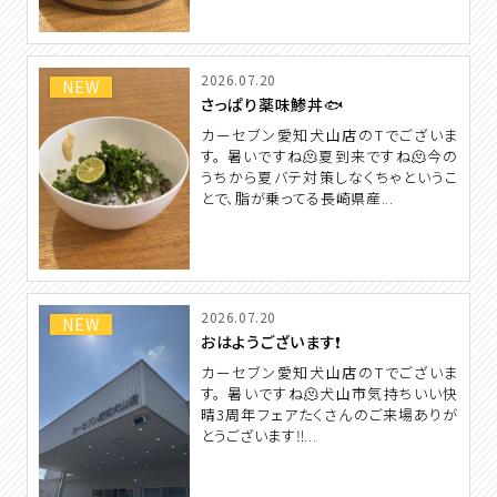
2026.07.20
NEW
さっぱり薬味鯵丼🐟
カーセブン愛知犬山店のTでございま
す。 暑いですね🫠夏到来ですね🫠今の
うちから夏バテ対策しなくちゃというこ
とで、脂が乗ってる長崎県産...
2026.07.20
NEW
おはようございます❗️
カーセブン愛知犬山店のTでございま
す。 暑いですね🫠犬山市気持ちいい快
晴3周年フェアたくさんのご来場ありが
とうございます‼️...