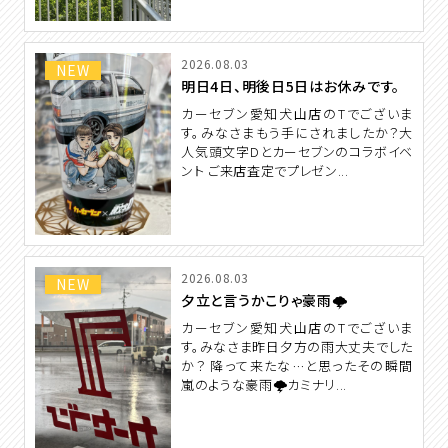
2026.08.03
NEW
明日4日、明後日5日はお休みです。
カーセブン愛知犬山店のTでございま
す。みなさまもう手にされましたか？大
人気頭文字Dとカーセブンのコラボイベ
ント ご来店査定でプレゼン...
2026.08.03
NEW
夕立と言うかこりゃ豪雨🌩️
カーセブン愛知犬山店のTでございま
す。みなさま昨日夕方の雨大丈夫でした
か？ 降って来たな…と思ったその瞬間
嵐のような豪雨🌩️カミナリ...