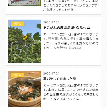
す。本日も猛暑の中、たくさんのご来店
をいただきましてありがとうございます❗️
ご来場プレゼントが何...
2026.07.24
NEW
あこがれの鹿児島県・桜島へ⛰️
カーセブン愛知犬山店のTでございま
す。我が家、今年に新しく車を購入しま
してドライブが楽しくて仕方がないので
すが いつか行ってみたいな...
2026.07.24
NEW
夏バテして来ました🥵
カーセブン愛知犬山店のTでございま
す。連日の猛暑、エアコンが効いた部屋
との温度差で食欲がなくなって来ました
😖 こんなときは！たくさん...