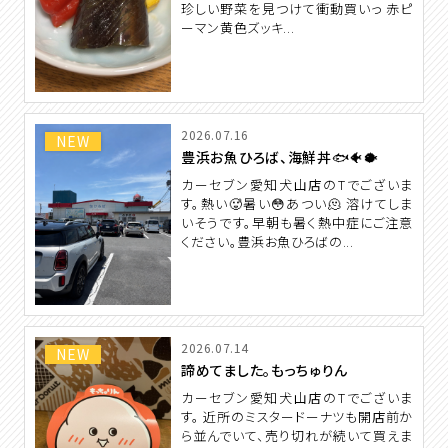
珍しい野菜を見つけて衝動買いっ 赤ピ
ーマン黄色ズッキ...
2026.07.16
NEW
豊浜お魚ひろば、海鮮丼🐟🐠🐡
カーセブン愛知犬山店のTでございま
す。熱い🥵暑い😳あつい🫠 溶けてしま
いそうです。早朝も暑く熱中症にご注意
ください。豊浜お魚ひろばの...
2026.07.14
NEW
諦めてました。もっちゅりん
カーセブン愛知犬山店のTでございま
す。 近所のミスタードーナツも開店前か
ら並んでいて、売り切れが続いて買えま