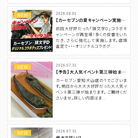
2026.08.01
NEW
【カーセブンの夏キャンペーン実施中 】
前回大好評だった「頭文字D」コラボキ
ャンペーンが再登場！多くの反響をいた
だき、さらに強化して実施します。店頭
査定で・・・オリジナルコラボグ...
2026.07.31
NEW
【予告】大人気イベント第三弾始まります。
カーセブン愛知犬山店のTでございま
す。明日から大大大好評だった大人気イ
ベント第三弾が始まります。 ご期待くだ
さいませ。詳しい内容はま...
2026.07.31
NEW
皮まで甘い⁉️