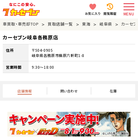
お気に入り
閲覧履歴
MENU
>
>
>
>
車買取・車売却TOP
買取店舗一覧
東海
岐阜県
カーセブ
カーセブン岐阜各務原店
住所
〒504-0905
岐阜県各務原市蘇原六軒町1-8
営業時間
9:30～18:00
店舗情報
問い合わせ
在庫