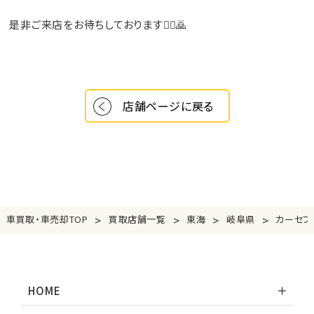
是非ご来店をお待ちしております🙇‍♂️🙇
店舗ページに戻る
>
>
>
>
車買取・車売却TOP
買取店舗一覧
東海
岐阜県
カーセブ
HOME