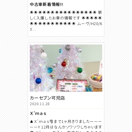
中古車新着情報!!
🌟🌟🌟🌟🌟🌟🌟🌟🌟🌟🌟🌟🌟🌟🌟🌟 新
しく入庫したお車の情報です 🌟🌟🌟🌟🌟
🌟🌟🌟🌟🌟🌟🌟🌟🌟🌟🌟 ムーヴ/H20/6
3....
カーセブン可児店
2020.11.28
Ｘ’ｍａｓ
🎄Ｘ’ｍａｓ🎅まで1ヶ月きりましたーーー
ーー!! 12月はなんかソワソワしちゃいます