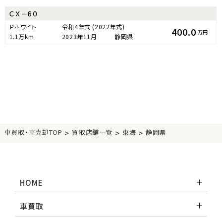
ＣＸ－６０
Ｐホワイト
令和4年式
(2022年式)
400.0
万円
1.1万km
2023年11月
静岡県
>
>
>
車買取・車売却TOP
買取店舗一覧
東海
静岡県
HOME
車買取