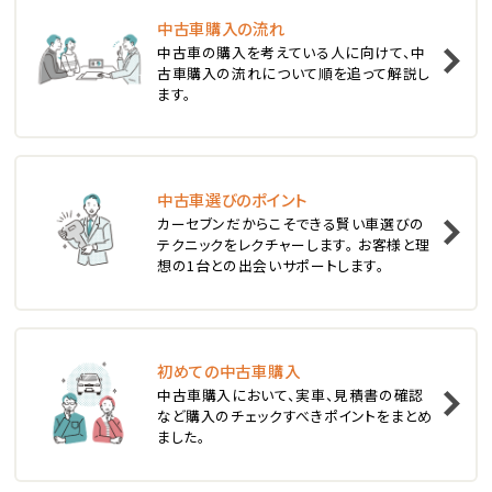
中古車購入の流れ
1
中古車の購入を考えている人に向けて、中
位
古車購入の流れについて順を追って解説し
ます。
スバル
レヴォーグ
中古車選びのポイント
2
位
カーセブンだからこそできる賢い車選びの
テクニックをレクチャーします。 お客様と理
スバル
想の1台との出会いサポートします。
レガシィツーリングワゴン
3
位
初めての中古車購入
中古車購入において、実車、見積書の確認
トヨタ
など購入のチェックすべきポイントをまとめ
カローラフィールダー
ました。