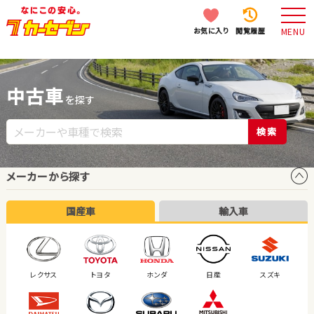
お気に入り
閲覧履歴
MENU
中古車
を探す
検索
メーカーから探す
国産車
輸入車
レクサス
トヨタ
ホンダ
日産
スズキ