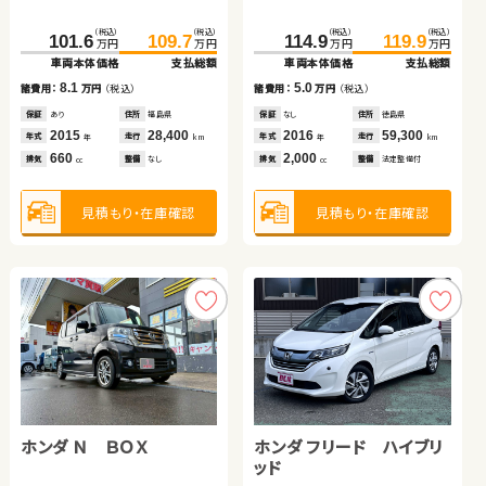
イブリッド
ダイハツ タント
（税込）
（税込）
（税込）
（税込）
（税込）
（税込）
（税込）
（税込）
（税込）
（税込）
271.8
289.2
101.6
54.7
109.7
64.0
150.1
114.9
163.5
119.9
万円
万円
万円
万円
万円
万円
万円
万円
万円
万円
車両本体価格
支払総額
車両本体価格
車両本体価格
支払総額
支払総額
車両本体価格
車両本体価格
支払総額
支払総額
（税込）
（税込）
17.4
8.1
9.3
5.0
13.4
112.8
122.2
諸費用：
万円
（税込）
諸費用：
諸費用：
万円
万円
（税込）
（税込）
諸費用：
諸費用：
万円
万円
（税込）
（税込）
万円
万円
車両本体価格
支払総額
保証
あり
住所
岩手県
保証
保証
あり
なし
住所
住所
福島県
岡山県
保証
保証
なし
あり
住所
住所
徳島県
埼玉県
2015
68,800
2015
2012
28,400
106,800
2016
2016
59,300
29,400
9.4
年式
走行
年式
年式
走行
走行
年式
年式
走行
走行
諸費用：
万円
（税込）
年
km
年
年
km
km
年
年
km
km
2,500
660
1,800
2,000
2,000
排気
整備
法定整備付
排気
排気
整備
整備
なし
法定整備付
排気
排気
整備
整備
法定整備付
なし
cc
cc
cc
cc
cc
保証
あり
住所
千葉県
2020
75,600
年式
走行
年
km
660
見積もり・在庫確認
見積もり・在庫確認
見積もり・在庫確認
見積もり・在庫確認
見積もり・在庫確認
排気
整備
法定整備付
cc
見積もり・在庫確認
ホンダ Ｎ ＢＯＸ
スズキ ワゴンＲ
ホンダ フリード ハイブリ
トヨタ アルファード
ッド