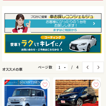
ページ数
/
4
オススメの車