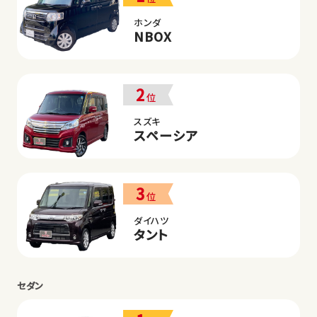
ホンダ
NBOX
2
位
スズキ
スペーシア
3
位
ダイハツ
タント
セダン