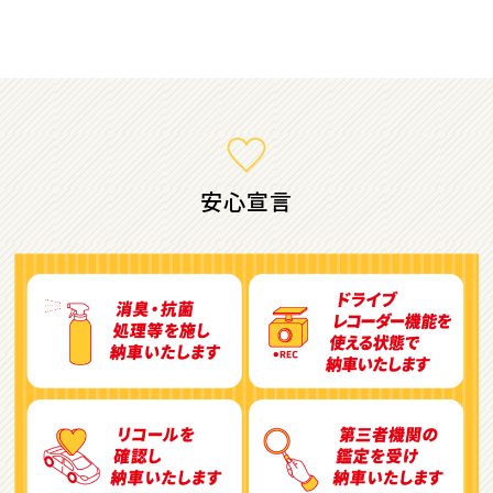
ミニバン・1ＢＯＸ
1
位
ホンダ
ステップワゴン
安心宣言
2
位
トヨタ
アルファード
3
位
トヨタ
ヴォクシー