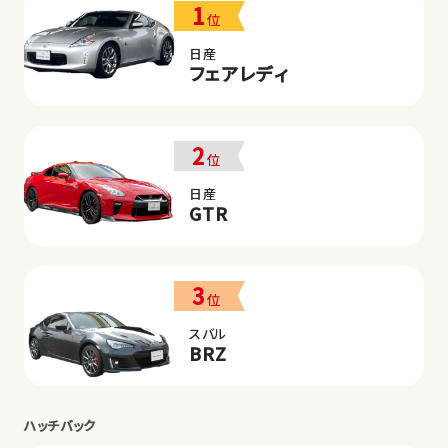
1
位
日産
フェアレディ
2
位
日産
GTR
3
位
スバル
BRZ
ハッチバック