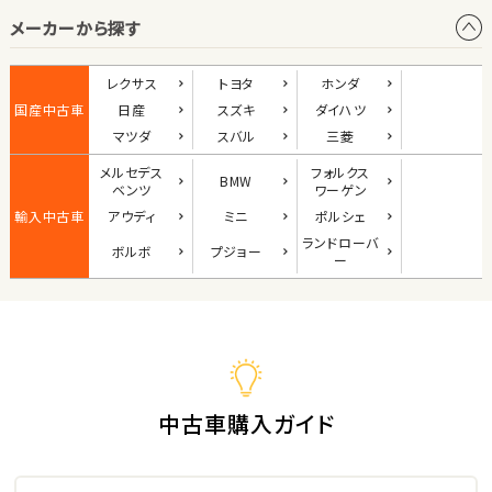
メーカーから探す
1
位
ダイハツ
レクサス
トヨタ
ホンダ
コペン
国産中古車
日産
スズキ
ダイハツ
マツダ
スバル
三菱
メルセデス
フォルクス
BMW
2
ベンツ
ワーゲン
位
輸入中古車
アウディ
ミニ
ポルシェ
マツダ
ランド
ローバ
ボルボ
プジョー
ロードスター
ー
3
位
ホンダ
S660
中古車購入ガイド
ステーションワゴン