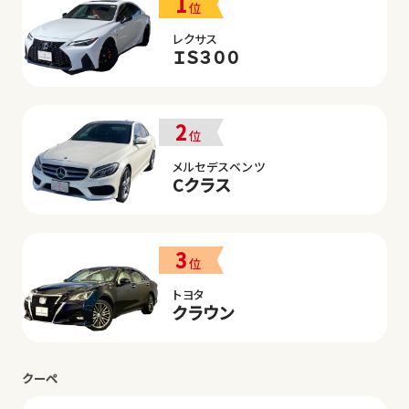
1
位
レクサス
ＩＳ３００
2
位
メルセデスベンツ
Cクラス
3
位
トヨタ
クラウン
クーペ