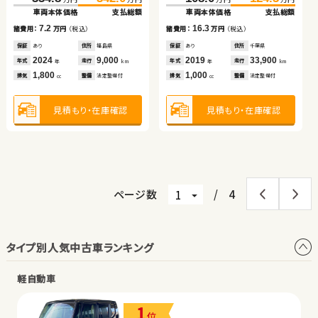
車両本体価格
車両本体価格
支払総額
支払総額
車両本体価格
車両本体価格
支払総額
支払総額
（税込）
（税込）
（税込）
（税込）
7.2
6.6
16.3
12.1
46.7
55.7
232.3
242.8
諸費用：
諸費用：
万円
万円
（税込）
（税込）
諸費用：
諸費用：
万円
万円
（税込）
（税込）
万円
万円
万円
万円
車両本体価格
支払総額
車両本体価格
支払総額
保証
保証
あり
あり
住所
住所
福島県
埼玉県
保証
保証
あり
なし
住所
住所
千葉県
埼玉県
2024
2024
9,000
3,700
2019
2017
33,900
31,100
9.0
10.5
年式
年式
走行
走行
年式
年式
走行
走行
諸費用：
万円
（税込）
諸費用：
万円
（税込）
年
年
km
km
年
年
km
km
1,800
660
1,000
1,000
排気
排気
整備
整備
法定整備付
なし
排気
排気
整備
整備
法定整備付
なし
cc
cc
cc
cc
保証
あり
住所
埼玉県
保証
あり
住所
群馬県
2021
8,200
2018
48,100
年式
走行
年式
走行
年
km
年
km
660
2,000
見積もり・在庫確認
見積もり・在庫確認
見積もり・在庫確認
見積もり・在庫確認
排気
整備
法定整備付
排気
整備
なし
cc
cc
見積もり・在庫確認
見積もり・在庫確認
ページ数
/
4
タイプ別人気中古車ランキング
軽自動車
1
位