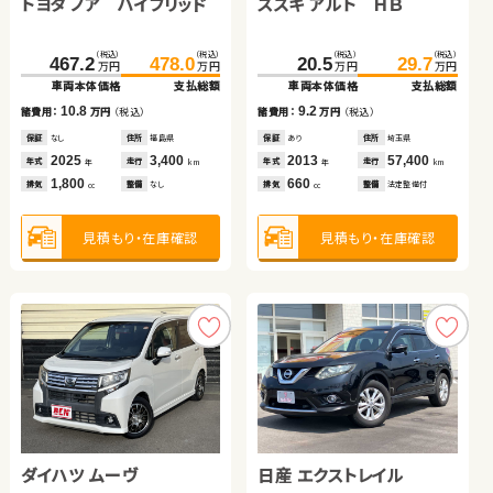
トヨタ ノア ハイブリッド
スズキ ジムニー
スズキ スイフト
スズキ アルト ＨＢ
トヨタ アクア
トヨタ ヴォクシー ハイブ
リッド
（税込）
（税込）
（税込）
（税込）
（税込）
（税込）
（税込）
（税込）
（税込）
（税込）
（税込）
（税込）
467.2
160.5
59.7
478.0
169.7
63.0
418.3
20.5
79.7
432.2
29.7
85.4
万円
万円
万円
万円
万円
万円
万円
万円
万円
万円
万円
万円
車両本体価格
車両本体価格
車両本体価格
支払総額
支払総額
支払総額
車両本体価格
車両本体価格
車両本体価格
支払総額
支払総額
支払総額
10.8
3.3
9.2
9.2
5.7
13.9
諸費用：
諸費用：
諸費用：
万円
万円
万円
（税込）
（税込）
（税込）
諸費用：
諸費用：
諸費用：
万円
万円
万円
（税込）
（税込）
（税込）
保証
保証
保証
なし
なし
あり
住所
住所
住所
福島県
岡山県
茨城県
保証
保証
保証
あり
なし
なし
住所
住所
住所
埼玉県
岡山県
群馬県
2025
2006
2020
3,400
75,800
68,800
2013
2015
2023
57,400
111,700
12,600
年式
年式
年式
走行
走行
走行
年式
年式
年式
走行
走行
走行
年
年
年
km
km
km
年
年
年
km
km
km
1,800
660
1,400
660
1,500
1,800
排気
排気
排気
整備
整備
整備
なし
法定整備付
法定整備付
排気
排気
排気
整備
整備
整備
法定整備付
法定整備付
なし
cc
cc
cc
cc
cc
cc
見積もり・在庫確認
見積もり・在庫確認
見積もり・在庫確認
見積もり・在庫確認
見積もり・在庫確認
見積もり・在庫確認
トヨタ ヴェルファイア ハ
ダイハツ ムーヴ
トヨタ プリウス
日産 エクストレイル
日産 セレナ