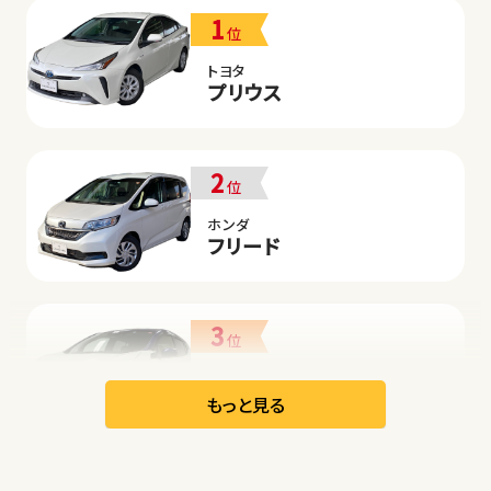
1
位
トヨタ
プリウス
2
位
ホンダ
フリード
3
位
日産
リーフ
もっと見る
オープン