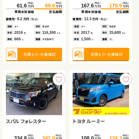
ダイハツ タント
トヨタ プリウス
（税込）
（税込）
（税込）
（税込）
（税込）
（税込）
（税込）
（税込）
100.5
61.6
108.6
69.8
167.6
334.7
179.9
350.0
万円
万円
万円
万円
万円
万円
万円
万円
車両本体価格
車両本体価格
支払総額
支払総額
車両本体価格
車両本体価格
支払総額
支払総額
（税込）
（税込）
（税込）
（税込）
8.2
8.1
12.3
15.3
159.0
164.0
346.5
360.4
諸費用：
諸費用：
万円
万円
（税込）
（税込）
諸費用：
諸費用：
万円
万円
（税込）
（税込）
万円
万円
万円
万円
車両本体価格
支払総額
車両本体価格
支払総額
保証
保証
あり
あり
住所
住所
青森県
東京都
保証
保証
あり
なし
住所
住所
福島県
大分県
2016
2019
116,300
57,800
2017
2020
35,600
82,500
5.0
13.9
年式
年式
走行
走行
年式
年式
走行
走行
諸費用：
万円
（税込）
諸費用：
万円
（税込）
年
年
km
km
年
年
km
km
660
660
1,500
2,500
排気
排気
整備
整備
法定整備付
なし
排気
排気
整備
整備
なし
法定整備付
cc
cc
cc
cc
保証
あり
住所
大分県
保証
あり
住所
埼玉県
2022
11,100
2023
8,500
年式
走行
年式
走行
年
km
年
km
660
2,000
見積もり・在庫確認
見積もり・在庫確認
見積もり・在庫確認
見積もり・在庫確認
排気
整備
法定整備付
排気
整備
法定整備付
cc
cc
見積もり・在庫確認
見積もり・在庫確認
スバル フォレスター
スズキ ワゴンＲ スマイル
トヨタ ルーミー
トヨタ ルーミー
スズキ アルト ＨＢ
トヨタ ヴォクシー
（税込）
（税込）
（税込）
（税込）
（税込）
（税込）
（税込）
（税込）
334.8
170.1
342.0
176.7
108.0
121.6
124.3
133.7
万円
万円
万円
万円
万円
万円
万円
万円