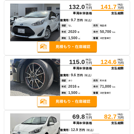
（税込）
（税込）
132.0
141.7
万円
万円
車両本体価格
支払総額
9.7
諸費用：
万円
（税込）
保証
なし
住所
福島県
2020
50,700
年式
走行
年
km
1,500
排気
整備
法定整備付
cc
（税込）
（税込）
115.0
124.6
万円
万円
車両本体価格
支払総額
9.6
諸費用：
万円
（税込）
保証
あり
住所
熊本県
2016
71,000
年式
走行
年
km
1,500
排気
整備
法定整備付
cc
（税込）
（税込）
69.8
82.7
万円
万円
車両本体価格
支払総額
12.9
諸費用：
万円
（税込）