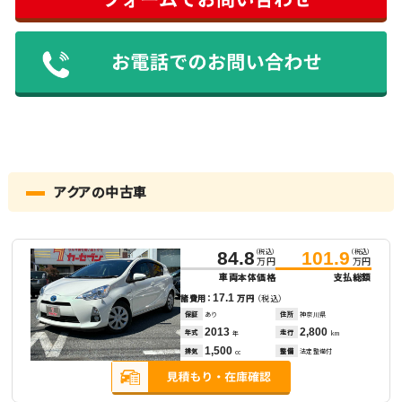
アクアの中古車
（税込）
（税込）
84.8
101.9
万円
万円
車両本体価格
支払総額
17.1
諸費用：
万円
（税込）
保証
あり
住所
神奈川県
2013
2,800
年式
走行
年
km
1,500
排気
整備
法定整備付
cc