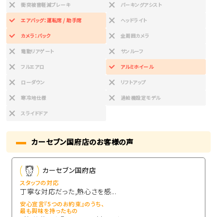
衝突被害軽減ブレーキ
パーキングアシスト
エアバッグ：運転席 / 助手席
ヘッドライト
カメラ：バック
全周囲カメラ
電動リアゲート
サンルーフ
フルエアロ
アルミホイール
ローダウン
リフトアップ
寒冷地仕様
過給機設定モデル
スライドドア
カーセブン国府店のお客様の声
カーセブン国府店
スタッフの対応
丁寧な対応だった,熱心さを感...
安心宣言『5つのお約束』のうち、
最も興味を持ったもの