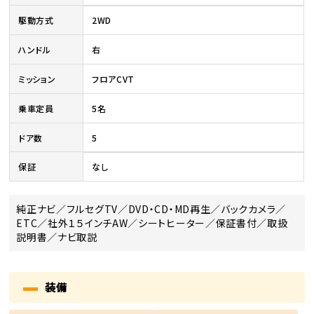
駆動方式
2WD
ハンドル
右
ミッション
フロアCVT
乗車定員
5名
ドア数
5
保証
なし
純正ナビ／フルセグTV／DVD・CD・MD再生／バックカメラ／
ETC／社外１５インチAW／シートヒーター／保証書付／取扱
説明書／ナビ取説
装備