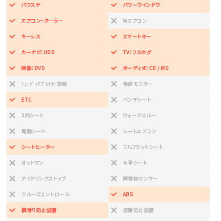
パワステ
パワーウインドウ
エアコン・クーラー
Wエアコン
キーレス
スマートキー
カーナビ：HDD
TV：フルセグ
映像：DVD
オーディオ：CD / MD
ﾐｭｰｼﾞｯｸﾌﾟﾚｲﾔｰ接続
後席モニター
ETC
ベンチシート
3列シート
ウォークスルー
電動シート
シートエアコン
シートヒーター
フルフラットシート
オットマン
本革シート
アイドリングストップ
障害物センサー
クルーズコントロール
ABS
横滑り防止装置
盗難防止装置