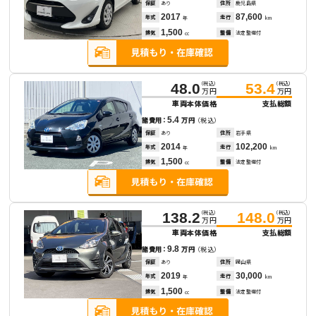
保証
あり
住所
鹿児島県
2017
87,600
年式
走行
年
km
1,500
排気
整備
法定整備付
cc
（税込）
（税込）
48.0
53.4
万円
万円
車両本体価格
支払総額
5.4
諸費用：
万円
（税込）
保証
あり
住所
岩手県
2014
102,200
年式
走行
年
km
1,500
排気
整備
法定整備付
cc
（税込）
（税込）
138.2
148.0
万円
万円
車両本体価格
支払総額
9.8
諸費用：
万円
（税込）
保証
あり
住所
岡山県
2019
30,000
年式
走行
年
km
1,500
排気
整備
法定整備付
cc