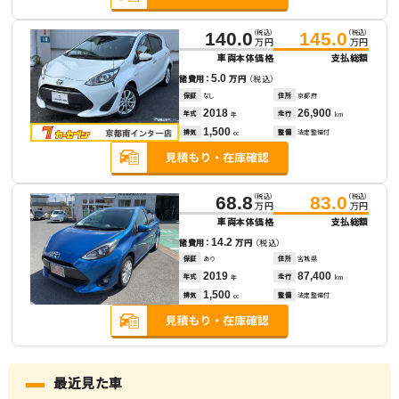
（税込）
（税込）
140.0
145.0
万円
万円
車両本体価格
支払総額
5.0
諸費用：
万円
（税込）
保証
なし
住所
京都府
2018
26,900
年式
走行
年
km
1,500
排気
整備
法定整備付
cc
（税込）
（税込）
68.8
83.0
万円
万円
車両本体価格
支払総額
14.2
諸費用：
万円
（税込）
保証
あり
住所
宮城県
2019
87,400
年式
走行
年
km
1,500
排気
整備
法定整備付
cc
最近見た車