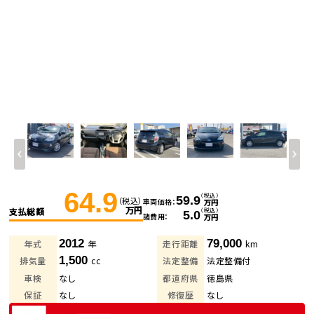
64.9
（税込）
59.9
（税込）
車両価格
万円
万円
支払総額
（税込）
5.0
諸費用
万円
2012
79,000
年式
年
走行距離
km
1,500
排気量
cc
法定整備
法定整備付
車検
なし
都道府県
徳島県
保証
なし
修復歴
なし