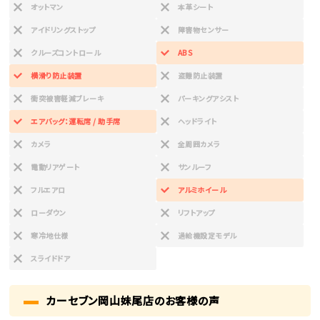
オットマン
本革シート
アイドリングストップ
障害物センサー
クルーズコントロール
ABS
横滑り防止装置
盗難防止装置
衝突被害軽減ブレーキ
パーキングアシスト
エアバッグ：運転席 / 助手席
ヘッドライト
カメラ
全周囲カメラ
電動リアゲート
サンルーフ
フルエアロ
アルミホイール
ローダウン
リフトアップ
寒冷地仕様
過給機設定モデル
スライドドア
カーセブン岡山妹尾店のお客様の声