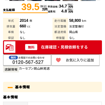
39.5
（税込）
34.7
（税込）
車両価格
万円
万円
支払総額
（税込）
4.8
諸費用
万円
2014
58,800
年式
年
走行距離
km
660
排気量
cc
法定整備
法定整備付
車検
なし
都道府県
岡山県
保証
なし
修復歴
なし
カーセブン岡山妹尾店
店舗情報
基本情報
基本情報