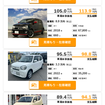
（税込）
（税込）
105.0
113.9
万円
万円
車両本体価格
支払総額
8.9
諸費用：
万円
（税込）
保証
あり
住所
北海道
2018
67,800
年式
走行
年
km
660
排気
整備
法定整備付
cc
（税込）
（税込）
95.5
98.8
万円
万円
車両本体価格
支払総額
3.3
諸費用：
万円
（税込）
保証
あり
住所
青森県
2022
35,200
年式
走行
年
km
660
排気
整備
法定整備付
cc
（税込）
（税込）
89.4
94.1
万円
万円
車両本体価格
支払総額