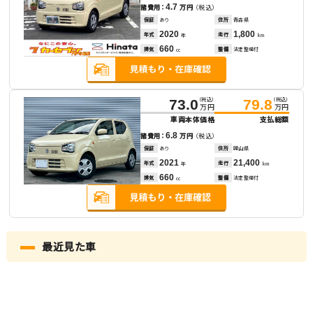
4.7
諸費用：
万円
（税込）
保証
あり
住所
青森県
2020
1,800
年式
走行
年
km
660
排気
整備
法定整備付
cc
（税込）
（税込）
73.0
79.8
万円
万円
車両本体価格
支払総額
6.8
諸費用：
万円
（税込）
保証
あり
住所
岡山県
2021
21,400
年式
走行
年
km
660
排気
整備
法定整備付
cc
最近見た車