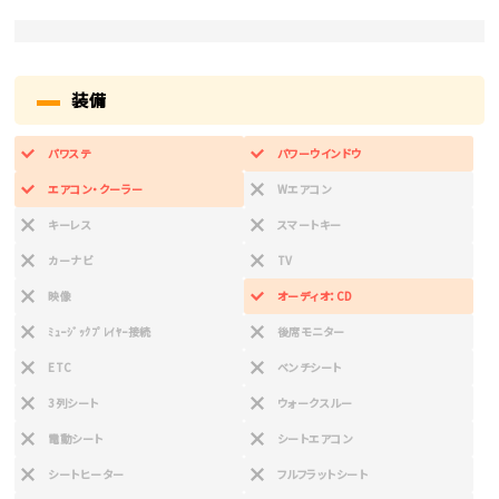
装備
パワステ
パワーウインドウ
エアコン・クーラー
Wエアコン
キーレス
スマートキー
カーナビ
TV
映像
オーディオ：CD
ﾐｭｰｼﾞｯｸﾌﾟﾚｲﾔｰ接続
後席モニター
ETC
ベンチシート
3列シート
ウォークスルー
電動シート
シートエアコン
シートヒーター
フルフラットシート