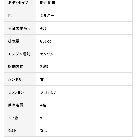
ボディタイプ
軽自動車
色
シルバー
車台末尾番号
438
排気量
660cc
エンジン種別
ガソリン
駆動方式
2WD
ハンドル
右
ミッション
フロアCVT
乗車定員
4名
ドア数
5
保証
なし