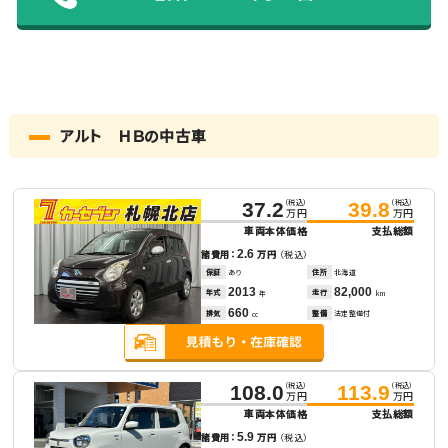
アルト ＨＢの中古車
（税込）
（税込）
37.2
39.8
万円
万円
車両本体価格
支払総額
2.6
諸費用：
万円
（税込）
保証
あり
住所
北海道
2013
82,000
年式
走行
年
km
660
排気
整備
法定整備付
cc
（税込）
（税込）
108.0
113.9
万円
万円
車両本体価格
支払総額
5.9
諸費用：
万円
（税込）