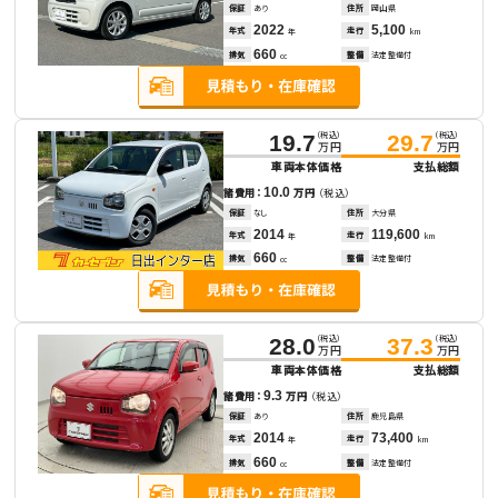
保証
あり
住所
岡山県
2022
5,100
年式
走行
年
km
660
排気
整備
法定整備付
cc
（税込）
（税込）
19.7
29.7
万円
万円
車両本体価格
支払総額
10.0
諸費用：
万円
（税込）
保証
なし
住所
大分県
2014
119,600
年式
走行
年
km
660
排気
整備
法定整備付
cc
（税込）
（税込）
28.0
37.3
万円
万円
車両本体価格
支払総額
9.3
諸費用：
万円
（税込）
保証
あり
住所
鹿児島県
2014
73,400
年式
走行
年
km
660
排気
整備
法定整備付
cc