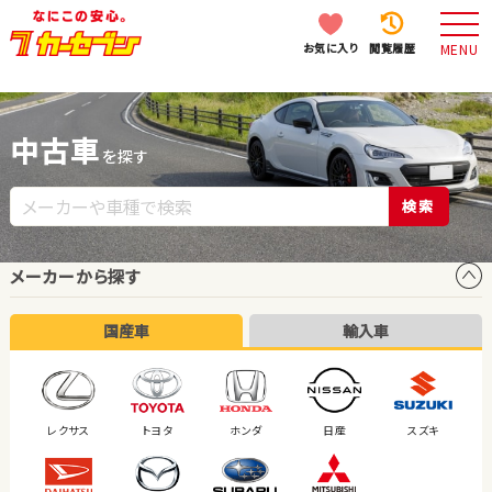
お気に入り
閲覧履歴
MENU
中古車
を探す
検索
メーカーから探す
国産車
輸入車
レクサス
トヨタ
ホンダ
日産
スズキ