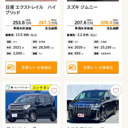
日産 エクストレイル ハイ
ダイハツ ムーヴ キャンバ
スズキ ジムニー
スズキ ワゴンＲ
トヨタ ヴェルファイア
ブリッド
ス
トヨタ プリウス
（税込）
（税込）
（税込）
（税込）
（税込）
（税込）
（税込）
（税込）
（税込）
（税込）
253.8
64.9
267.3
69.9
207.6
135.0
31.6
209.8
149.9
39.8
万円
万円
万円
万円
万円
万円
万円
万円
万円
万円
車両本体価格
車両本体価格
支払総額
支払総額
車両本体価格
車両本体価格
車両本体価格
支払総額
支払総額
支払総額
（税込）
（税込）
13.5
5.0
2.2
8.2
14.9
81.0
89.0
諸費用：
諸費用：
万円
万円
（税込）
（税込）
諸費用：
諸費用：
諸費用：
万円
万円
万円
（税込）
（税込）
（税込）
万円
万円
車両本体価格
支払総額
保証
保証
あり
なし
住所
住所
群馬県
徳島県
保証
保証
保証
あり
あり
あり
住所
住所
住所
北海道
青森県
岩手県
2021
2018
28,500
119,800
2020
2015
2013
25,100
100,200
88,000
8.0
年式
年式
走行
走行
年式
年式
年式
走行
走行
走行
諸費用：
万円
（税込）
年
年
km
km
年
年
年
km
km
km
2,000
660
660
660
3,500
排気
排気
整備
整備
なし
法定整備付
排気
排気
排気
整備
整備
整備
法定整備付
法定整備付
法定整備付
cc
cc
cc
cc
cc
保証
なし
住所
長野県
2013
61,000
年式
走行
年
km
1,800
見積もり・在庫確認
見積もり・在庫確認
見積もり・在庫確認
見積もり・在庫確認
見積もり・在庫確認
排気
整備
法定整備付
cc
見積もり・在庫確認