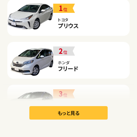
1
位
トヨタ
プリウス
2
位
ホンダ
フリード
3
位
日産
リーフ
もっと見る
オープン