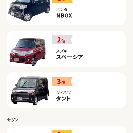
ホンダ
NBOX
2
位
スズキ
スペーシア
3
位
ダイハツ
タント
セダン