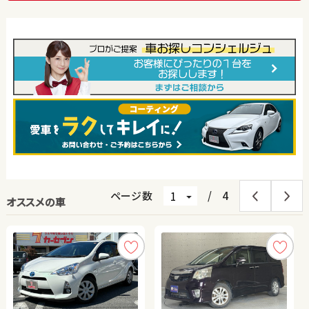
ページ数
/
4
オススメの車