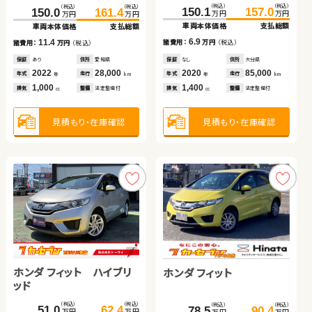
トヨタ ヴォクシー
ホンダ フリード
（税込）
（税込）
（税込）
（税込）
（税込）
（税込）
（税込）
（税込）
150.1
157.0
150.0
266.4
161.4
279.8
189.0
195.6
万円
万円
万円
万円
万円
万円
万円
万円
車両本体価格
支払総額
車両本体価格
車両本体価格
支払総額
支払総額
車両本体価格
支払総額
（税込）
（税込）
（税込）
（税込）
6.9
11.4
13.4
6.6
277.7
285.3
45.3
57.8
諸費用：
万円
（税込）
諸費用：
諸費用：
万円
万円
（税込）
（税込）
諸費用：
万円
（税込）
万円
万円
万円
万円
車両本体価格
支払総額
車両本体価格
支払総額
保証
なし
住所
大分県
保証
保証
あり
あり
住所
住所
愛知県
北海道
保証
あり
住所
福島県
2020
85,000
2022
2025
28,000
4,500
2023
10,100
7.6
12.5
年式
走行
年式
年式
走行
走行
年式
走行
諸費用：
万円
（税込）
諸費用：
万円
（税込）
年
km
年
年
km
km
年
km
1,400
1,000
1,500
660
排気
整備
法定整備付
排気
排気
整備
整備
法定整備付
法定整備付
排気
整備
なし
cc
cc
cc
cc
保証
なし
住所
岡山県
保証
あり
住所
京都府
2021
50,800
2009
15,600
年式
走行
年式
走行
年
km
年
km
2,000
1,500
見積もり・在庫確認
見積もり・在庫確認
見積もり・在庫確認
見積もり・在庫確認
排気
整備
法定整備付
排気
整備
法定整備付
cc
cc
見積もり・在庫確認
見積もり・在庫確認
ホンダ フィット ハイブリ
スバル フォレスター ハイ
スズキ スイフト
ホンダ フィット
ッド
ブリッド
スバル フォレスター
トヨタ ルーミー
（税込）
（税込）
（税込）
（税込）
（税込）
（税込）
（税込）
（税込）
290.1
51.0
300.3
62.4
185.0
195.3
78.5
90.4
万円
万円
万円
万円
万円
万円
万円
万円