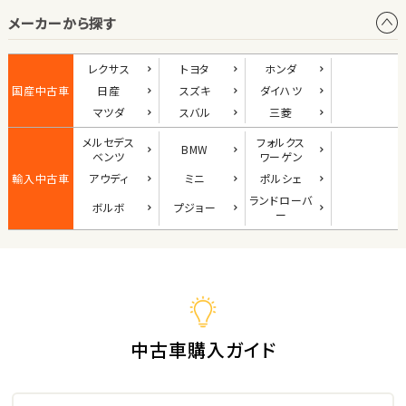
メーカーから探す
1
位
ダイハツ
レクサス
トヨタ
ホンダ
コペン
国産中古車
日産
スズキ
ダイハツ
マツダ
スバル
三菱
メルセデス
フォルクス
BMW
2
ベンツ
ワーゲン
位
輸入中古車
アウディ
ミニ
ポルシェ
マツダ
ランド
ローバ
ボルボ
プジョー
ロードスター
ー
3
位
ホンダ
S660
中古車購入ガイド
ステーションワゴン