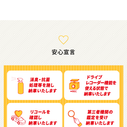
ミニバン・1ＢＯＸ
1
位
ホンダ
ステップワゴン
安心宣言
2
位
トヨタ
アルファード
3
位
トヨタ
ヴォクシー