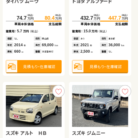
ダイハツ ムーヴ
ホンダ フリード
トヨタ アルファード
ダイハツ タント
ホンダ Ｎ ＢＯＸ
トヨタ ヴェルファイア
（税込）
（税込）
（税込）
（税込）
（税込）
（税込）
（税込）
（税込）
155.8
74.7
165.3
80.4
432.7
21.6
447.7
29.8
万円
万円
万円
万円
万円
万円
万円
万円
車両本体価格
車両本体価格
支払総額
支払総額
車両本体価格
車両本体価格
支払総額
支払総額
（税込）
（税込）
（税込）
（税込）
5.7
9.5
15.0
8.2
98.0
105.4
332.2
344.8
諸費用：
諸費用：
万円
万円
（税込）
（税込）
諸費用：
諸費用：
万円
万円
（税込）
（税込）
万円
万円
万円
万円
車両本体価格
支払総額
車両本体価格
支払総額
保証
保証
なし
あり
住所
住所
岡山県
福島県
保証
保証
あり
あり
住所
住所
東京都
青森県
2014
2018
69,000
17,300
2021
2012
36,000
114,900
7.4
12.6
年式
年式
走行
走行
年式
年式
走行
走行
諸費用：
万円
（税込）
諸費用：
万円
（税込）
年
年
km
km
年
年
km
km
660
1,500
2,500
660
排気
排気
整備
整備
法定整備付
法定整備付
排気
排気
整備
整備
なし
法定整備付
cc
cc
cc
cc
保証
なし
住所
福島県
保証
あり
住所
秋田県
2019
43,300
2019
75,000
年式
走行
年式
走行
年
km
年
km
660
2,500
見積もり・在庫確認
見積もり・在庫確認
見積もり・在庫確認
見積もり・在庫確認
排気
整備
法定整備付
排気
整備
法定整備付
cc
cc
見積もり・在庫確認
見積もり・在庫確認
スズキ アルト ＨＢ
トヨタ プリウスＰＨＶ
スズキ ジムニー
トヨタ ヴォクシー