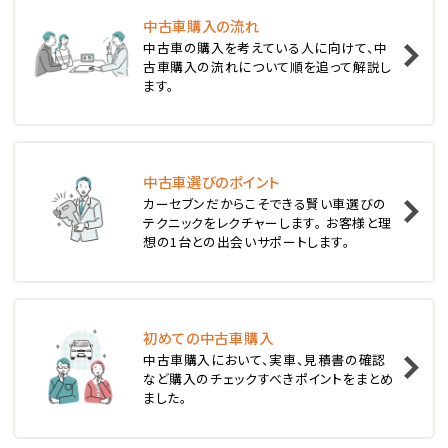
中古車購入の流れ
1
中古車の購入を考えている人に向けて、中
位
古車購入の流れについて順を追って解説し
ます。
スバル
レヴォーグ
中古車選びのポイント
2
位
カーセブンだからこそできる賢い車選びの
テクニックをレクチャーします。 お客様と理
スバル
想の1台との出会いサポートします。
レガシィツーリングワゴン
3
位
初めての中古車購入
中古車購入において、実車、見積書の確認
トヨタ
など購入のチェックすべきポイントをまとめ
カローラフィールダー
ました。