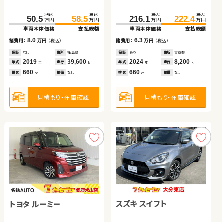
ダイハツ タント
トヨタ アルファード
（税込）
（税込）
（税込）
（税込）
（税込）
（税込）
（税込）
（税込）
326.0
50.5
341.8
58.5
216.1
199.0
222.4
204.4
万円
万円
万円
万円
万円
万円
万円
万円
車両本体価格
車両本体価格
支払総額
支払総額
車両本体価格
車両本体価格
支払総額
支払総額
（税込）
（税込）
（税込）
（税込）
8.0
15.8
6.3
5.4
80.1
86.7
102.3
119.9
諸費用：
諸費用：
万円
万円
（税込）
（税込）
諸費用：
諸費用：
万円
万円
（税込）
（税込）
万円
万円
万円
万円
車両本体価格
支払総額
車両本体価格
支払総額
保証
保証
なし
あり
住所
住所
福島県
埼玉県
保証
保証
あり
あり
住所
住所
東京都
北海道
2019
2023
39,600
5,900
2024
2014
8,200
68,200
6.6
17.6
年式
年式
走行
走行
年式
年式
走行
走行
諸費用：
万円
（税込）
諸費用：
万円
（税込）
年
年
km
km
年
年
km
km
660
2,000
660
2,000
排気
排気
整備
整備
なし
法定整備付
排気
排気
整備
整備
なし
法定整備付
cc
cc
cc
cc
保証
あり
住所
福島県
保証
なし
住所
福島県
2014
37,700
2009
54,400
年式
走行
年式
走行
年
km
年
km
660
3,500
見積もり・在庫確認
見積もり・在庫確認
見積もり・在庫確認
見積もり・在庫確認
排気
整備
なし
排気
整備
なし
cc
cc
見積もり・在庫確認
見積もり・在庫確認
スズキ スイフト
トヨタ ルーミー
トヨタ アクア
ホンダ Ｎ ＢＯＸ