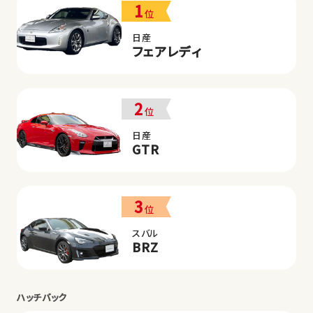
1
位
日産
フェアレディ
2
位
日産
GTR
3
位
スバル
BRZ
ハッチバック