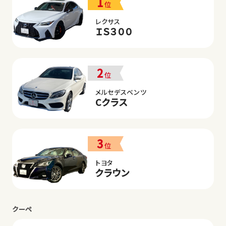
1
位
レクサス
ＩＳ３００
2
位
メルセデスベンツ
Cクラス
3
位
トヨタ
クラウン
クーペ