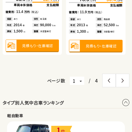
車両本体価格
車両本体価格
支払総額
支払総額
車両本体価格
支払総額
車両本体価格
支払総額
（税込）
（税込）
（税込）
（税込）
11.4
10.2
10.3
242.7
250.8
150.4
159.8
11.9
諸費用：
諸費用：
万円
万円
（税込）
（税込）
諸費用：
万円
（税込）
諸費用：
万円
（税込）
万円
万円
万円
万円
車両本体価格
支払総額
車両本体価格
支払総額
保証
保証
あり
あり
住所
住所
埼玉県
福島県
保証
あり
住所
熊本県
保証
あり
住所
青森県
2014
2019
90,000
28,800
2020
40,000
2013
52,500
8.1
9.4
年式
年式
走行
走行
年式
走行
諸費用：
万円
（税込）
諸費用：
万円
（税込）
年式
走行
年
年
km
km
年
km
年
km
1,500
2,000
1,400
1,300
排気
排気
整備
整備
法定整備付
なし
排気
整備
法定整備付
排気
整備
法定整備付
cc
cc
cc
cc
保証
なし
住所
岡山県
保証
あり
住所
千葉県
2019
33,800
2021
46,000
年式
走行
年式
走行
年
km
年
km
2,500
1,000
見積もり・在庫確認
見積もり・在庫確認
見積もり・在庫確認
排気
整備
法定整備付
排気
整備
法定整備付
見積もり・在庫確認
cc
cc
見積もり・在庫確認
見積もり・在庫確認
ページ数
/
4
タイプ別人気中古車ランキング
軽自動車
1
位