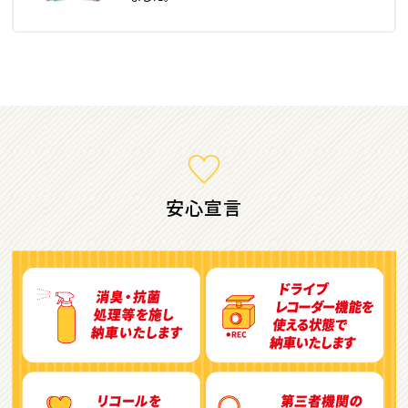
ミニバン・1ＢＯＸ
1
位
ホンダ
ステップワゴン
安心宣言
2
位
トヨタ
アルファード
3
位
トヨタ
ヴォクシー