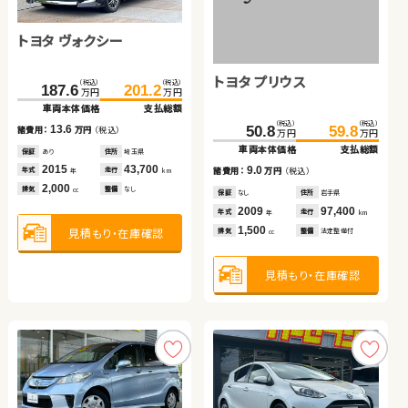
トヨタ ヴォクシー
スズキ アルト ＨＢ
スバル フォレスター
ホンダ フィット ハイブリ
ホンダ Ｎ ＢＯＸ
トヨタ アクア
トヨタ プリウス
ッド
トヨタ プリウス
（税込）
（税込）
（税込）
（税込）
（税込）
（税込）
（税込）
（税込）
（税込）
（税込）
（税込）
（税込）
（税込）
（税込）
187.6
203.7
187.5
26.5
201.2
219.7
196.8
35.7
184.9
247.6
211.6
189.9
223.8
260.7
万円
万円
万円
万円
万円
万円
万円
万円
万円
万円
万円
万円
万円
万円
車両本体価格
車両本体価格
車両本体価格
車両本体価格
支払総額
支払総額
支払総額
支払総額
車両本体価格
車両本体価格
車両本体価格
支払総額
支払総額
支払総額
（税込）
（税込）
13.6
9.2
16.0
9.3
5.0
12.2
13.1
50.8
59.8
諸費用：
諸費用：
諸費用：
諸費用：
万円
万円
万円
万円
（税込）
（税込）
（税込）
（税込）
諸費用：
諸費用：
諸費用：
万円
万円
万円
（税込）
（税込）
（税込）
万円
万円
車両本体価格
支払総額
保証
保証
保証
保証
あり
あり
あり
あり
住所
住所
住所
住所
埼玉県
埼玉県
北海道
福岡県
保証
保証
保証
あり
あり
なし
住所
住所
住所
徳島県
福島県
群馬県
2015
2013
2020
2023
43,700
64,400
52,000
8,000
2022
2021
2019
11,600
17,600
28,700
9.0
年式
年式
年式
年式
走行
走行
走行
走行
年式
年式
年式
走行
走行
走行
諸費用：
万円
（税込）
年
年
年
年
km
km
km
km
年
年
年
km
km
km
2,000
660
2,500
1,500
660
1,500
1,800
排気
排気
排気
排気
整備
整備
整備
整備
なし
法定整備付
法定整備付
法定整備付
排気
排気
排気
整備
整備
整備
法定整備付
なし
なし
cc
cc
cc
cc
cc
cc
cc
保証
なし
住所
岩手県
2009
97,400
年式
走行
年
km
1,500
見積もり・在庫確認
見積もり・在庫確認
見積もり・在庫確認
見積もり・在庫確認
見積もり・在庫確認
見積もり・在庫確認
見積もり・在庫確認
排気
整備
法定整備付
cc
見積もり・在庫確認