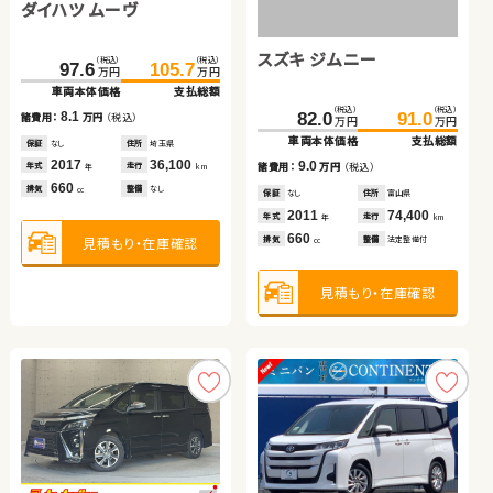
ダイハツ ムーヴ
スズキ アルト ＨＢ
ダイハツ タント
（税込）
（税込）
（税込）
（税込）
189.0
199.2
181.8
190.2
万円
万円
万円
万円
車両本体価格
支払総額
車両本体価格
支払総額
スズキ ジムニー
（税込）
（税込）
（税込）
（税込）
（税込）
（税込）
10.2
8.4
108.0
97.6
105.7
113.9
69.0
73.2
諸費用：
万円
（税込）
諸費用：
万円
（税込）
万円
万円
万円
万円
万円
万円
車両本体価格
車両本体価格
支払総額
支払総額
車両本体価格
支払総額
保証
あり
住所
京都府
保証
あり
住所
群馬県
（税込）
（税込）
2024
11,400
2026
100
8.1
5.9
4.2
82.0
91.0
年式
走行
年式
走行
諸費用：
諸費用：
万円
万円
（税込）
（税込）
諸費用：
万円
（税込）
年
km
年
km
万円
万円
1,000
660
車両本体価格
支払総額
排気
整備
法定整備付
排気
整備
なし
cc
cc
保証
保証
なし
あり
住所
住所
埼玉県
岡山県
保証
あり
住所
岩手県
2017
2022
36,100
5,100
2015
77,000
9.0
年式
年式
走行
走行
年式
走行
諸費用：
万円
（税込）
年
年
km
km
年
km
660
660
660
見積もり・在庫確認
見積もり・在庫確認
排気
排気
整備
整備
なし
法定整備付
排気
整備
法定整備付
cc
cc
cc
保証
なし
住所
富山県
2011
74,400
年式
走行
年
km
660
見積もり・在庫確認
見積もり・在庫確認
見積もり・在庫確認
排気
整備
法定整備付
cc
見積もり・在庫確認
日産 セレナ
トヨタ ヴェルファイア
スズキ スイフト
日産 エクストレイル
（税込）
（税込）
（税込）
（税込）
252.3
262.3
288.7
303.1
万円
万円
万円
万円