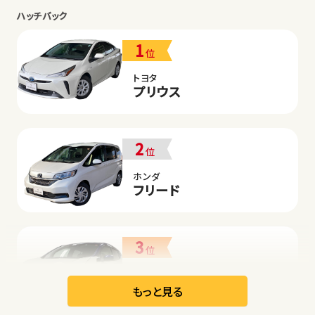
ハッチバック
1
位
トヨタ
プリウス
2
位
ホンダ
フリード
3
位
日産
リーフ
もっと見る