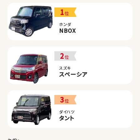
1
位
ホンダ
NBOX
2
位
スズキ
スペーシア
3
位
ダイハツ
タント