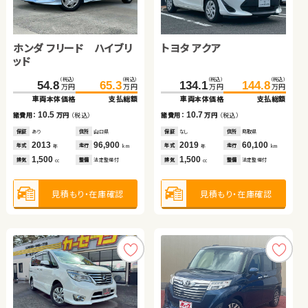
ホンダ フリード＋
ホンダ フィット
ダイハツ タント
ホンダ フリード ハイブリ
トヨタ アクア
トヨタ アルファード
（税込）
（税込）
（税込）
（税込）
（税込）
（税込）
98.7
113.1
69.8
78.4
179.0
186.5
万円
万円
万円
万円
万円
万円
ッド
車両本体価格
支払総額
車両本体価格
支払総額
車両本体価格
支払総額
（税込）
（税込）
（税込）
（税込）
（税込）
（税込）
14.4
8.6
7.5
54.8
65.3
134.1
537.7
144.8
549.7
諸費用：
万円
（税込）
諸費用：
万円
（税込）
諸費用：
万円
（税込）
万円
万円
万円
万円
万円
万円
車両本体価格
支払総額
車両本体価格
車両本体価格
支払総額
支払総額
保証
あり
住所
埼玉県
保証
あり
住所
茨城県
保証
あり
住所
福島県
2017
83,600
2016
33,600
2023
24,700
10.5
10.7
12.0
年式
走行
年式
走行
年式
走行
諸費用：
万円
（税込）
諸費用：
諸費用：
万円
万円
（税込）
（税込）
年
km
年
km
年
km
1,500
1,300
650
排気
整備
法定整備付
排気
整備
法定整備付
排気
整備
なし
cc
cc
cc
保証
あり
住所
山口県
保証
保証
なし
あり
住所
住所
鳥取県
埼玉県
2013
96,900
2019
2023
60,100
51,300
年式
走行
年式
年式
走行
走行
年
km
年
年
km
km
1,500
1,500
2,500
見積もり・在庫確認
見積もり・在庫確認
見積もり・在庫確認
排気
整備
法定整備付
排気
排気
整備
整備
法定整備付
法定整備付
cc
cc
cc
見積もり・在庫確認
見積もり・在庫確認
見積もり・在庫確認