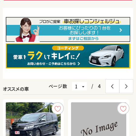
ページ数
/
4
オススメの車