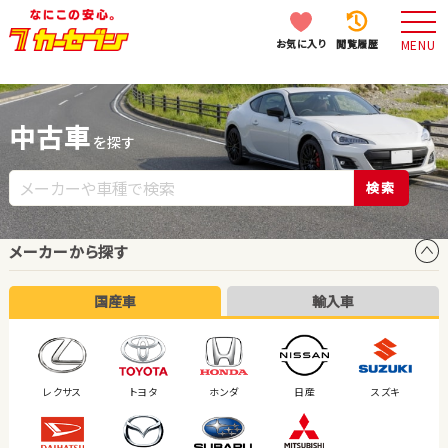
お気に入り
閲覧履歴
MENU
中古車
を探す
検索
メーカーから探す
国産車
輸入車
レクサス
トヨタ
ホンダ
日産
スズキ