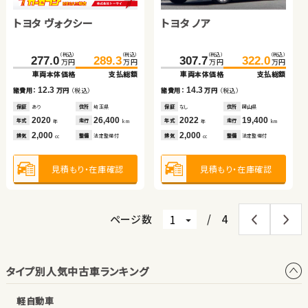
車両本体価格
支払総額
車両本体価格
支払総額
トヨタ ヴォクシー
トヨタ ノア
（税込）
（税込）
（税込）
（税込）
10.0
14.4
108.2
119.8
160.3
175.8
諸費用：
万円
（税込）
諸費用：
万円
（税込）
万円
万円
万円
万円
車両本体価格
支払総額
車両本体価格
支払総額
保証
あり
住所
群馬県
保証
あり
住所
埼玉県
（税込）
（税込）
（税込）
（税込）
2020
24,700
2018
54,500
11.6
15.5
277.0
289.3
307.7
322.0
諸費用：
万円
（税込）
諸費用：
万円
（税込）
年式
走行
年式
走行
年
km
年
km
万円
万円
万円
万円
2,000
2,500
車両本体価格
支払総額
車両本体価格
支払総額
排気
整備
なし
排気
整備
なし
cc
cc
保証
あり
住所
埼玉県
保証
あり
住所
埼玉県
2016
71,100
2018
35,800
12.3
14.3
年式
走行
年式
走行
諸費用：
万円
（税込）
諸費用：
万円
（税込）
年
km
年
km
1,600
2,000
排気
整備
法定整備付
排気
整備
法定整備付
見積もり・在庫確認
見積もり・在庫確認
cc
cc
保証
あり
住所
埼玉県
保証
なし
住所
岡山県
2020
26,400
2022
19,400
年式
走行
年式
走行
年
km
年
km
2,000
2,000
見積もり・在庫確認
見積もり・在庫確認
排気
整備
法定整備付
排気
整備
法定整備付
cc
cc
見積もり・在庫確認
見積もり・在庫確認
ページ数
/
4
タイプ別人気中古車ランキング
軽自動車