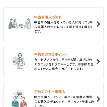
ステーションワゴン
中古車購入の流れ
1
中古車の購入を考えている人に向けて、中
位
古車購入の流れについて順を追って解説し
ます。
スバル
レヴォーグ
中古車選びのポイント
2
位
カーセブンだからこそできる賢い車選びの
テクニックをレクチャーします。 お客様と理
スバル
想の1台との出会いサポートします。
レガシィツーリングワゴン
3
位
初めての中古車購入
中古車購入において、実車、見積書の確認
トヨタ
など購入のチェックすべきポイントをまとめ
カローラフィールダー
ました。