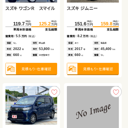
スズキ ワゴンＲ スマイル
トヨタ アルファード
スズキ ジムニー
スズキ スイフト
（税込）
（税込）
（税込）
（税込）
258.3
269.7
34.7
40.6
万円
万円
万円
万円
車両本体価格
支払総額
車両本体価格
支払総額
（税込）
（税込）
（税込）
（税込）
（税込）
（税込）
（税込）
（税込）
11.4
5.9
489.7
119.7
125.2
507.3
151.6
157.7
159.8
166.4
諸費用：
万円
（税込）
諸費用：
万円
（税込）
万円
万円
万円
万円
万円
万円
万円
万円
車両本体価格
車両本体価格
支払総額
支払総額
車両本体価格
車両本体価格
支払総額
支払総額
保証
あり
住所
神奈川県
保証
なし
住所
岡山県
2016
54,500
2012
37,500
5.5
17.6
8.2
8.7
年式
走行
年式
走行
諸費用：
諸費用：
万円
万円
（税込）
（税込）
諸費用：
諸費用：
万円
万円
（税込）
（税込）
年
km
年
km
3,500
660
排気
整備
なし
排気
整備
法定整備付
cc
cc
保証
保証
なし
なし
住所
住所
岡山県
岡山県
保証
保証
あり
なし
住所
住所
福島県
岡山県
2022
2022
53,800
29,800
2017
2018
45,400
37,400
年式
年式
走行
走行
年式
年式
走行
走行
年
年
km
km
年
年
km
km
660
2,500
660
1,400
見積もり・在庫確認
見積もり・在庫確認
排気
排気
整備
整備
法定整備付
法定整備付
排気
排気
整備
整備
なし
法定整備付
cc
cc
cc
cc
見積もり・在庫確認
見積もり・在庫確認
見積もり・在庫確認
見積もり・在庫確認
トヨタ ルーミー
ホンダ Ｎ ＢＯＸ