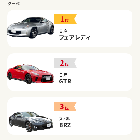
クーペ
1
位
日産
フェアレディ
2
位
日産
GTR
3
位
スバル
BRZ