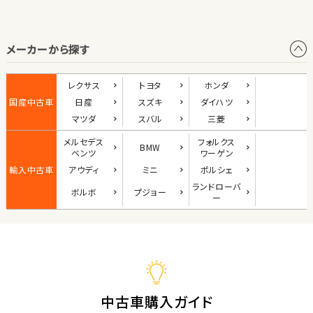
オープン
メーカーから探す
1
位
ダイハツ
レクサス
トヨタ
ホンダ
コペン
国産中古車
日産
スズキ
ダイハツ
マツダ
スバル
三菱
メルセデス
フォルクス
BMW
2
ベンツ
ワーゲン
位
輸入中古車
アウディ
ミニ
ポルシェ
マツダ
ランド
ローバ
ボルボ
プジョー
ロードスター
ー
3
位
ホンダ
S660
中古車購入ガイド