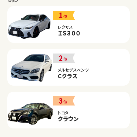
セダン
1
位
レクサス
ＩＳ３００
2
位
メルセデスベンツ
Cクラス
3
位
トヨタ
クラウン