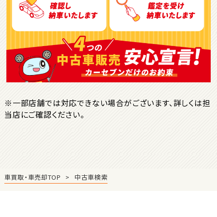
ＳＵＶ・クロカン
1
位
トヨタ
ヤリスクロス
※一部店舗では対応できない場合がございます、詳しくは担
当店にご確認ください。
2
位
トヨタ
ハリアー
車買取・車売却TOP
中古車検索
3
位
トヨタ