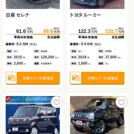
トヨタ ノア
ダイハツ ムーヴ キャンバ
ス
日産 セレナ
スバル フォレスター
トヨタ ルーミー
日産 エクストレイル
（税込）
（税込）
（税込）
（税込）
96.0
113.0
120.1
124.7
万円
万円
万円
万円
車両本体価格
支払総額
車両本体価格
支払総額
（税込）
（税込）
（税込）
（税込）
（税込）
（税込）
（税込）
（税込）
17.0
4.6
263.0
61.6
278.7
69.8
122.3
100.1
131.7
110.4
諸費用：
万円
（税込）
諸費用：
万円
（税込）
万円
万円
万円
万円
万円
万円
万円
万円
車両本体価格
車両本体価格
支払総額
支払総額
車両本体価格
車両本体価格
支払総額
支払総額
保証
あり
住所
埼玉県
保証
なし
住所
岡山県
2013
69,000
2018
39,100
8.2
15.7
9.4
10.3
年式
走行
年式
走行
諸費用：
諸費用：
万円
万円
（税込）
（税込）
諸費用：
諸費用：
万円
万円
（税込）
（税込）
年
km
年
km
2,000
660
排気
整備
法定整備付
排気
整備
なし
cc
cc
保証
保証
あり
あり
住所
住所
青森県
北海道
保証
保証
あり
なし
住所
住所
群馬県
埼玉県
2015
2020
129,200
29,300
2018
2013
27,900
13,700
年式
年式
走行
走行
年式
年式
走行
走行
年
年
km
km
年
年
km
km
2,000
1,800
1,000
2,000
見積もり・在庫確認
見積もり・在庫確認
排気
排気
整備
整備
法定整備付
法定整備付
排気
排気
整備
整備
なし
なし
cc
cc
cc
cc
見積もり・在庫確認
見積もり・在庫確認
見積もり・在庫確認
見積もり・在庫確認
トヨタ ヴェルファイア
スズキ ワゴンＲ