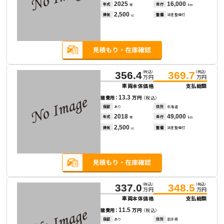
2025
16,000
年式
走行
年
km
2,500
排気
整備
法定整備付
cc
（税込）
（税込）
356.4
369.7
万円
万円
車両本体価格
支払総額
13.3
諸費用：
万円
（税込）
保証
あり
住所
北海道
2018
49,000
年式
走行
年
km
2,500
排気
整備
法定整備付
cc
（税込）
（税込）
337.0
348.5
万円
万円
車両本体価格
支払総額
11.5
諸費用：
万円
（税込）
保証
あり
住所
岩手県