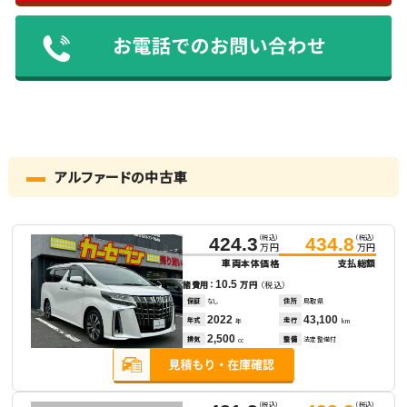
アルファードの中古車
（税込）
（税込）
424.3
434.8
万円
万円
車両本体価格
支払総額
10.5
諸費用：
万円
（税込）
保証
なし
住所
鳥取県
2022
43,100
年式
走行
年
km
2,500
排気
整備
法定整備付
cc
（税込）
（税込）