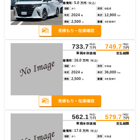
5.0
諸費用：
万円
（税込）
保証
あり
住所
徳島県
2024
12,900
年式
走行
年
km
2,500
排気
整備
法定整備付
cc
（税込）
（税込）
733.7
749.7
万円
万円
車両本体価格
支払総額
16.0
諸費用：
万円
（税込）
保証
あり
住所
北海道
2024
36,000
年式
走行
年
km
2,500
排気
整備
法定整備付
cc
（税込）
（税込）
562.1
579.7
万円
万円
車両本体価格
支払総額
17.6
諸費用：
万円
（税込）
保証
あり
住所
北海道