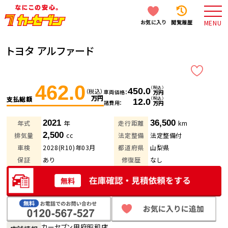
お気に入り
閲覧履歴
MENU
トヨタ アルファード
462.0
（税込）
450.0
（税込）
車両価格
万円
万円
支払総額
（税込）
12.0
諸費用
万円
2021
36,500
年式
年
走行距離
km
2,500
排気量
cc
法定整備
法定整備付
車検
2028(R10)年03月
都道府県
山梨県
保証
あり
修復歴
なし
カーセブン甲府昭和店