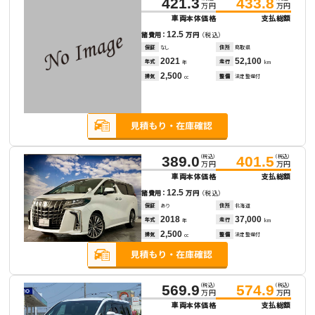
421.3
433.8
万円
万円
車両本体価格
支払総額
12.5
諸費用：
万円
（税込）
保証
なし
住所
鳥取県
2021
52,100
年式
走行
年
km
2,500
排気
整備
法定整備付
cc
（税込）
（税込）
389.0
401.5
万円
万円
車両本体価格
支払総額
12.5
諸費用：
万円
（税込）
保証
あり
住所
北海道
2018
37,000
年式
走行
年
km
2,500
排気
整備
法定整備付
cc
（税込）
（税込）
569.9
574.9
万円
万円
車両本体価格
支払総額