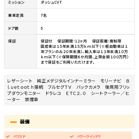
ミッション
ダッシュCVT
乗車定員
7名
ドア数
5
保証
保証付 保証期間：12ヶ月 保証距離：無制限
国産車は１５年未満１５万ｋｍ以下（※軽自動車は１
年プランのみ２０年未満）、輸入車は１３年未満１０万
ｋｍ以下（※保障期間６か月間、上限金額１００万円）
まで保証をご利用いただけます。
レザーシート 純正メデジタルインナーミラー モリーナビ Ｂ
ｌｕｅｔｏｏｔｈ接続 フルセグＴＶ バックカメラ 後席用フリッ
プダウンモニター ドラレコ ＥＴＣ２．０ シートクーラー／ヒ
ーター 禁煙車
装備
パワステ
パワーウインドウ