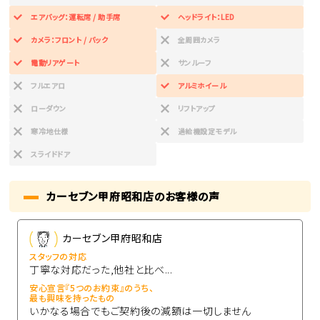
エアバッグ：運転席 / 助手席
ヘッドライト：LED
カメラ：フロント / バック
全周囲カメラ
電動リアゲート
サンルーフ
フルエアロ
アルミホイール
ローダウン
リフトアップ
寒冷地仕様
過給機設定モデル
スライドドア
カーセブン甲府昭和店のお客様の声
カーセブン甲府昭和店
スタッフの対応
丁寧な対応だった,他社と比べ...
安心宣言『5つのお約束』のうち、
最も興味を持ったもの
いかなる場合でもご契約後の減額は一切しません