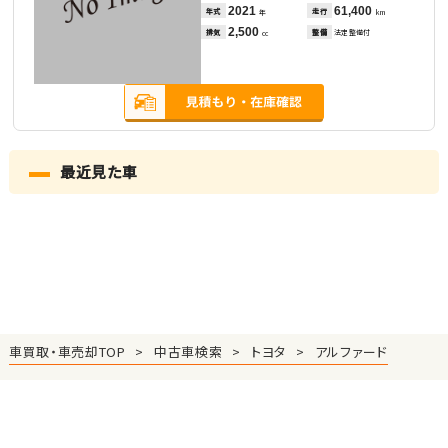
2021
61,400
年式
走行
年
km
2,500
排気
整備
法定整備付
cc
最近見た車
車買取・車売却TOP
中古車検索
トヨタ
アルファード