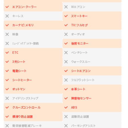
エアコン・クーラー
Wエアコン
キーレス
スマートキー
カーナビ：メモリ
TV：フルセグ
映像
オーディオ
ﾐｭｰｼﾞｯｸﾌﾟﾚｲﾔｰ接続
後席モニター
ETC
ベンチシート
3列シート
ウォークスルー
電動シート
シートエアコン
シートヒーター
フルフラットシート
オットマン
本革シート
アイドリングストップ
障害物センサー
クルーズコントロール
ABS
横滑り防止装置
盗難防止装置
衝突被害軽減ブレーキ
パーキングアシスト