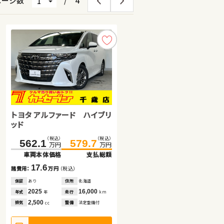
ページ数
/
4
トヨタ アルファード ハイブリ
トヨタ プリウス アルファ
トヨタ アルファード ハイブリ
ッド
ッド
（税込）
（税込）
（税込）
（税込）
（税込）
（税込）
562.1
131.7
61.6
579.7
145.9
69.7
万円
万円
万円
万円
万円
万円
車両本体価格
車両本体価格
車両本体価格
支払総額
支払総額
支払総額
17.6
8.1
14.2
諸費用：
諸費用：
諸費用：
万円
万円
万円
（税込）
（税込）
（税込）
保証
保証
保証
あり
なし
あり
住所
住所
住所
北海道
岡山県
岩手県
2025
2011
2012
16,000
99,800
79,500
年式
年式
年式
走行
走行
走行
年
年
年
km
km
km
2,500
1,800
2,400
排気
排気
排気
整備
整備
整備
法定整備付
法定整備付
法定整備付
cc
cc
cc