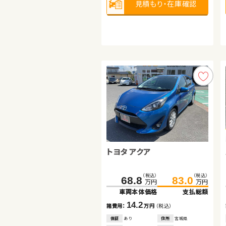
見積もり・在庫確認
見積もり・在庫確認
見積もり・在庫確認
トヨタ ノア ハイブリッド
ホンダ フリード
トヨタ アクア
（税込）
（税込）
（税込）
（税込）
284.8
227.0
298.1
233.8
万円
万円
万円
万円
車両本体価格
車両本体価格
支払総額
支払総額
（税込）
（税込）
68.8
83.0
13.3
6.8
諸費用：
諸費用：
万円
万円
（税込）
（税込）
万円
万円
車両本体価格
支払総額
保証
保証
あり
あり
住所
住所
埼玉県
山口県
2020
2023
13,200
26,700
14.2
年式
年式
走行
走行
年
年
km
km
諸費用：
万円
（税込）
1,800
1,500
排気
排気
整備
整備
法定整備付
法定整備付
cc
cc
保証
あり
住所
宮城県