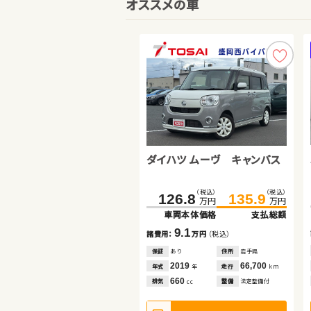
オススメの車
ダイハツ ムーヴ キャンバス
トヨタ ルーミー
ホンダ Ｎ ＢＯＸ
（税込）
（税込）
（税込）
（税込）
（税込）
（税込）
126.8
159.7
149.0
135.9
164.9
157.7
万円
万円
万円
万円
万円
万円
車両本体価格
車両本体価格
車両本体価格
支払総額
支払総額
支払総額
9.1
5.2
8.7
諸費用：
諸費用：
諸費用：
万円
万円
万円
（税込）
（税込）
（税込）
保証
保証
保証
あり
なし
あり
住所
住所
住所
岩手県
岡山県
愛知県
2019
2020
2021
66,700
19,000
6,100
年式
年式
年式
走行
走行
走行
年
年
年
km
km
km
660
1,000
660
排気
排気
排気
整備
整備
整備
法定整備付
法定整備付
法定整備付
cc
cc
cc