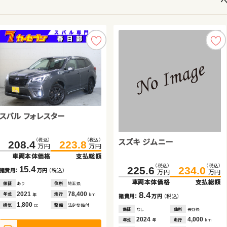
スバル フォレスター
ダイハツ タント
スズキ ワゴンＲ スティングレ
日産 エクストレイル
ホンダ フィット ハイブリッド
トヨタ ヴォクシー
スズキ ジムニー
ー
スズキ ジムニー
（税込）
（税込）
（税込）
（税込）
（税込）
（税込）
（税込）
（税込）
（税込）
（税込）
（税込）
（税込）
（税込）
（税込）
208.4
223.8
64.6
16.6
69.8
24.8
103.6
98.5
68.3
121.0
114.8
79.5
150.9
153.8
万円
万円
万円
万円
万円
万円
万円
万円
万円
万円
万円
万円
万円
万円
車両本体価格
支払総額
車両本体価格
車両本体価格
支払総額
支払総額
車両本体価格
車両本体価格
車両本体価格
支払総額
支払総額
支払総額
車両本体価格
支払総額
（税込）
（税込）
225.6
234.0
15.4
5.2
8.2
16.3
11.2
17.4
2.9
諸費用：
万円
（税込）
諸費用：
諸費用：
万円
万円
（税込）
（税込）
諸費用：
諸費用：
諸費用：
万円
万円
万円
（税込）
（税込）
（税込）
諸費用：
万円
（税込）
万円
万円
車両本体価格
支払総額
保証
あり
住所
埼玉県
保証
保証
あり
なし
住所
住所
青森県
青森県
保証
保証
保証
あり
あり
あり
住所
住所
住所
北海道
埼玉県
埼玉県
保証
あり
住所
岩手県
2021
78,400
2017
2012
96,900
197,700
2017
2013
2013
93,600
55,000
64,400
8.4
2016
67,500
年式
走行
年式
年式
走行
走行
年式
年式
年式
走行
走行
走行
年
km
年式
走行
年
年
km
km
年
年
年
km
km
km
年
km
諸費用：
万円
（税込）
1,800
660
660
2,000
1,500
2,000
660
排気
整備
法定整備付
排気
排気
整備
整備
法定整備付
法定整備付
排気
排気
排気
整備
整備
整備
法定整備付
法定整備付
法定整備付
cc
排気
整備
法定整備付
cc
cc
cc
cc
cc
cc
保証
なし
住所
長野県
2024
4,000
年式
走行
年
km