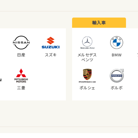
輸入車
日産
スズキ
メルセデス
BMW
ベンツ
三菱
ポルシェ
ボルボ