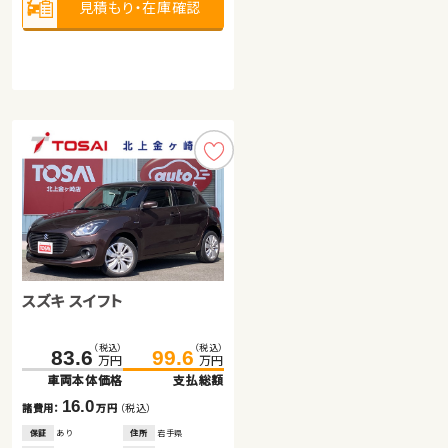
見積もり・在庫確認
見積もり・在庫確認
見積もり・在庫確認
トヨタ ノア
ホンダ フリードスパイク ハ
イブリッド
（税込）
（税込）
83.7
99.4
スズキ スイフト
（税込）
（税込）
万円
万円
72.0
93.5
万円
万円
車両本体価格
支払総額
車両本体価格
支払総額
15.7
（税込）
（税込）
諸費用：
万円
（税込）
83.6
99.6
21.5
諸費用：
万円
（税込）
万円
万円
保証
なし
住所
大分県
車両本体価格
支払総額
保証
あり
住所
埼玉県
2016
117,300
年式
走行
年
km
2013
25,300
16.0
年式
走行
年
km
諸費用：
万円
（税込）
2,000
排気
整備
法定整備付
cc
1,500
排気
整備
法定整備付
cc
保証
あり
住所
岩手県