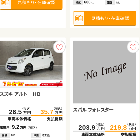
見積もり・在庫確認
見積もり・在庫確認
見積もり・在庫確認
見積もり・在庫確認
見積もり・在庫確認
見積もり・在庫確認
見積もり・在庫確認
660
排気
整備
なし
cc
見積もり・在庫確認
日産 セレナ
トヨタ ヴェルファイア ハイブ
スズキ ワゴンＲ スティングレ
リッド
ー
スズキ アルト ＨＢ
日産 エクストレイル
（税込）
（税込）
（税込）
（税込）
（税込）
（税込）
155.6
169.5
265.6
279.9
153.0
160.4
万円
万円
万円
万円
万円
万円
車両本体価格
支払総額
車両本体価格
支払総額
車両本体価格
支払総額
スバル フォレスター
（税込）
（税込）
（税込）
（税込）
26.5
35.7
60.2
75.8
13.9
14.3
7.4
諸費用：
万円
（税込）
諸費用：
万円
（税込）
諸費用：
万円
（税込）
万円
万円
万円
万円
車両本体価格
支払総額
車両本体価格
支払総額
保証
あり
住所
岩手県
保証
あり
住所
岩手県
保証
あり
住所
茨城県
（税込）
（税込）
203.9
219.8
2017
90,400
2016
62,500
2024
11,500
9.2
15.6
年式
走行
年式
走行
年式
走行
年
km
年
km
年
km
諸費用：
万円
（税込）
諸費用：
万円
（税込）
万円
万円
2,000
2,500
660
排気
整備
法定整備付
排気
整備
法定整備付
排気
整備
法定整備付
cc
cc
cc
車両本体価格
支払総額
保証
あり
住所
埼玉県
保証
あり
住所
埼玉県