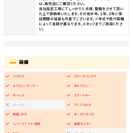
は、販売店にご確認ください。
当社指定工場にてしっかりと点検、整備をさせて頂い
た上で御納車いたします。その他半年、１年、２年と保
証期間の延長も可能でございます。※年式や走行距離
によって金額が異なります。スタッフまでご相談くださ
い。
装備
パワステ
パワーウインドウ
エアコン・クーラー
Wエアコン
キーレス
スマートキー
カーナビ
TV：フルセグ
映像：DVD
オーディオ：CD
ﾐｭｰｼﾞｯｸﾌﾟﾚｲﾔｰ接続
後席モニター