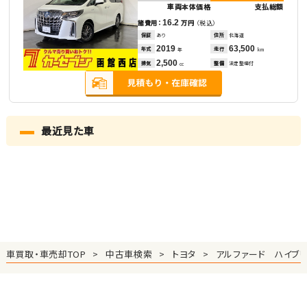
車両本体価格
支払総額
16.2
諸費用：
万円
（税込）
保証
あり
住所
北海道
2019
63,500
年式
走行
年
km
2,500
排気
整備
法定整備付
cc
最近見た車
車買取・車売却TOP
中古車検索
トヨタ
アルファード ハイブリ