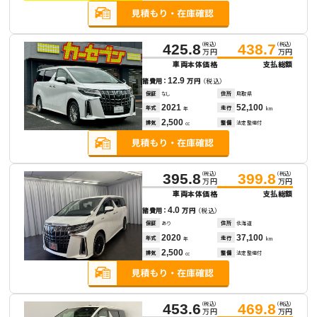
（税込）
（税込）
425.8
438.7
万円
万円
車両本体価格
支払総額
12.9
諸費用：
万円
（税込）
保証
なし
住所
鳥取県
2021
52,100
年式
走行
年
km
2,500
排気
整備
法定整備付
cc
（税込）
（税込）
395.8
399.8
万円
万円
車両本体価格
支払総額
4.0
諸費用：
万円
（税込）
保証
あり
住所
北海道
2020
37,100
年式
走行
年
km
2,500
排気
整備
法定整備付
cc
（税込）
（税込）
453.6
469.8
万円
万円