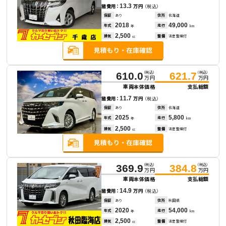
13.3
諸費用：
万円
（税込）
保証
あり
住所
北海道
2018
49,000
年式
走行
年
km
2,500
排気
整備
法定整備付
cc
（税込）
（税込）
610.0
621.7
万円
万円
車両本体価格
支払総額
11.7
諸費用：
万円
（税込）
保証
あり
住所
北海道
2025
5,800
年式
走行
年
km
2,500
排気
整備
法定整備付
cc
（税込）
（税込）
369.9
384.8
万円
万円
車両本体価格
支払総額
14.9
諸費用：
万円
（税込）
保証
あり
住所
秋田県
2020
54,000
年式
走行
年
km
2,500
排気
整備
法定整備付
cc