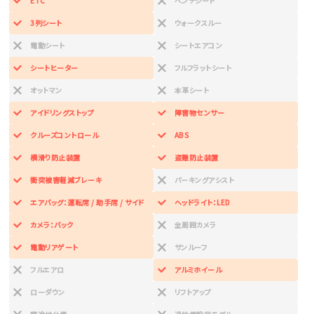
ETC
ベンチシート
3列シート
ウォークスルー
電動シート
シートエアコン
シートヒーター
フルフラットシート
オットマン
本革シート
アイドリングストップ
障害物センサー
クルーズコントロール
ABS
横滑り防止装置
盗難防止装置
衝突被害軽減ブレーキ
パーキングアシスト
エアバッグ：運転席 / 助手席 / サイド
ヘッドライト：LED
カメラ：バック
全周囲カメラ
電動リアゲート
サンルーフ
フルエアロ
アルミホイール
ローダウン
リフトアップ