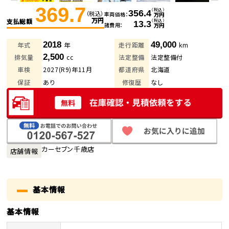
369.7
（税込）
356.4
（税込）
車両価格
万円
万円
支払総額
（税込）
13.3
諸費用
万円
2018
49,000
年式
年
走行距離
km
2,500
排気量
cc
法定整備
法定整備付
車検
2027(R9)年11月
都道府県
北海道
保証
あり
修復歴
なし
カーセブン千歳店
店舗情報
基本情報
基本情報