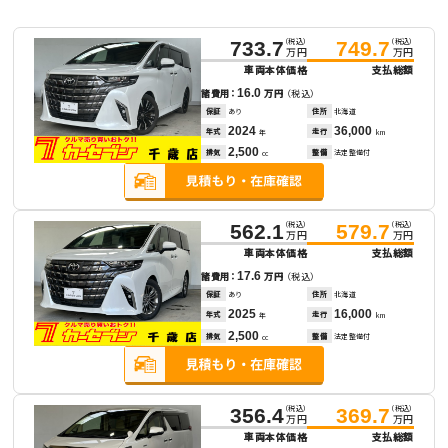
（税込）
（税込）
733.7
749.7
万円
万円
車両本体価格
支払総額
16.0
諸費用：
万円
（税込）
保証
あり
住所
北海道
2024
36,000
年式
走行
年
km
2,500
排気
整備
法定整備付
cc
（税込）
（税込）
562.1
579.7
万円
万円
車両本体価格
支払総額
17.6
諸費用：
万円
（税込）
保証
あり
住所
北海道
2025
16,000
年式
走行
年
km
2,500
排気
整備
法定整備付
cc
（税込）
（税込）
356.4
369.7
万円
万円
車両本体価格
支払総額