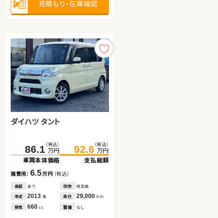
見積もり・在庫確認
見積もり・在庫確認
見積もり・在庫確認
ダイハツ タント
トヨタ プリウス
ダイハツ ムーヴ
（税込）
（税込）
（税込）
（税込）
（税込）
（税込）
86.1
92.6
48.9
62.8
56.0
59.8
万円
万円
万円
万円
万円
万円
車両本体価格
支払総額
車両本体価格
支払総額
車両本体価格
支払総額
6.5
13.9
3.8
諸費用：
万円
（税込）
諸費用：
万円
（税込）
諸費用：
万円
（税込）
保証
あり
住所
埼玉県
保証
あり
住所
埼玉県
保証
あり
住所
岩手県
2013
29,000
2013
89,500
2013
68,200
年式
走行
年式
走行
年
km
年式
走行
年
km
年
km
660
1,800
660
排気
整備
なし
排気
整備
法定整備付
cc
排気
整備
法定整備付
cc
cc