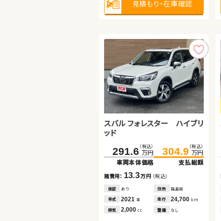
見積もり・在庫確認
見積もり・在庫確認
見積もり・在庫確認
スバル フォレスター ハイブリ
トヨタ アクア
ッド
トヨタ アルファード
（税込）
（税込）
（税込）
（税込）
291.6
115.0
304.9
124.6
万円
万円
万円
万円
車両本体価格
車両本体価格
支払総額
支払総額
（税込）
（税込）
349.0
362.4
13.3
9.6
諸費用：
諸費用：
万円
万円
（税込）
（税込）
万円
万円
車両本体価格
支払総額
保証
保証
あり
あり
住所
住所
福島県
熊本県
2021
2016
24,700
71,000
13.4
年式
年式
走行
走行
年
年
km
km
諸費用：
万円
（税込）
2,000
1,500
排気
排気
整備
整備
なし
法定整備付
cc
cc
保証
なし
住所
愛知県