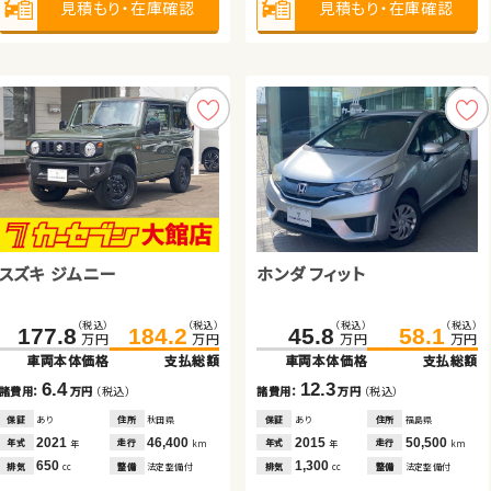
見積もり・在庫確認
見積もり・在庫確認
見積もり・在庫確認
見積もり・在庫確認
見積もり・在庫確認
見積もり・在庫確認
見積もり・在庫確認
見積もり・在庫確認
スズキ アルト ＨＢ
ホンダ Ｎ ＢＯＸ
スズキ ジムニー
トヨタ プリウス
ホンダ フィット
ホンダ フィット ハイブリッド
（税込）
（税込）
（税込）
（税込）
（税込）
（税込）
（税込）
（税込）
（税込）
（税込）
（税込）
（税込）
80.8
89.9
41.6
49.8
177.8
201.6
184.2
211.7
45.8
38.0
58.1
46.1
万円
万円
万円
万円
万円
万円
万円
万円
万円
万円
万円
万円
車両本体価格
支払総額
車両本体価格
支払総額
車両本体価格
車両本体価格
支払総額
支払総額
車両本体価格
車両本体価格
支払総額
支払総額
9.1
8.2
6.4
10.1
12.3
8.1
諸費用：
万円
（税込）
諸費用：
万円
（税込）
諸費用：
諸費用：
万円
万円
（税込）
（税込）
諸費用：
諸費用：
万円
万円
（税込）
（税込）
保証
あり
住所
岩手県
保証
あり
住所
青森県
保証
保証
あり
なし
住所
住所
秋田県
福島県
保証
保証
あり
あり
住所
住所
福島県
岐阜県
2022
77,000
2013
128,600
2021
2022
46,400
54,400
2015
2012
50,500
95,400
年式
走行
年式
走行
年式
年式
走行
走行
年式
年式
走行
走行
年
km
年
km
年
年
km
km
年
年
km
km
660
660
650
1,800
1,300
1,300
排気
整備
法定整備付
排気
整備
法定整備付
排気
排気
整備
整備
法定整備付
なし
排気
排気
整備
整備
法定整備付
法定整備付
cc
cc
cc
cc
cc
cc