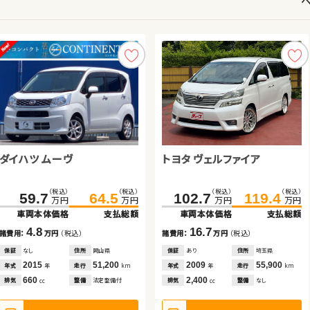
トヨタ ルーミー
ダイハツ ムーヴ
スバル フォレスター
スズキ アルト ＨＢ
トヨタ ヴェルファイア
スズキ ワゴンＲ
スズキ ジムニー
スズキ スイフト
（税込）
（税込）
（税込）
（税込）
（税込）
（税込）
（税込）
（税込）
（税込）
（税込）
（税込）
（税込）
（税込）
（税込）
（税込）
（税込）
114.9
125.7
59.7
72.0
28.9
64.5
85.9
39.9
102.7
221.6
16.6
229.5
119.4
24.8
95.6
109.2
万円
万円
万円
万円
万円
万円
万円
万円
万円
万円
万円
万円
万円
万円
万円
万円
車両本体価格
支払総額
車両本体価格
車両本体価格
車両本体価格
支払総額
支払総額
支払総額
車両本体価格
車両本体価格
車両本体価格
支払総額
支払総額
支払総額
車両本体価格
支払総額
10.8
4.8
13.9
11.0
16.7
8.2
7.9
13.6
諸費用：
万円
（税込）
諸費用：
諸費用：
諸費用：
万円
万円
万円
（税込）
（税込）
（税込）
諸費用：
諸費用：
諸費用：
万円
万円
万円
（税込）
（税込）
（税込）
諸費用：
万円
（税込）
保証
あり
住所
埼玉県
保証
保証
保証
なし
あり
あり
住所
住所
住所
岡山県
岩手県
岩手県
保証
保証
保証
あり
なし
あり
住所
住所
住所
埼玉県
青森県
福島県
保証
なし
住所
青森県
2020
61,100
2015
2012
2011
51,200
79,700
66,600
2009
2007
2023
55,900
90,300
13,000
2012
89,600
年式
走行
年式
年式
年式
走行
走行
走行
年式
年式
年式
走行
走行
走行
年
km
年式
走行
年
年
年
km
km
km
年
年
年
km
km
km
年
km
1,000
660
2,000
660
2,400
660
660
1,600
排気
整備
法定整備付
排気
排気
排気
整備
整備
整備
法定整備付
法定整備付
法定整備付
排気
排気
排気
整備
整備
整備
なし
法定整備付
なし
cc
排気
整備
法定整備付
cc
cc
cc
cc
cc
cc
cc