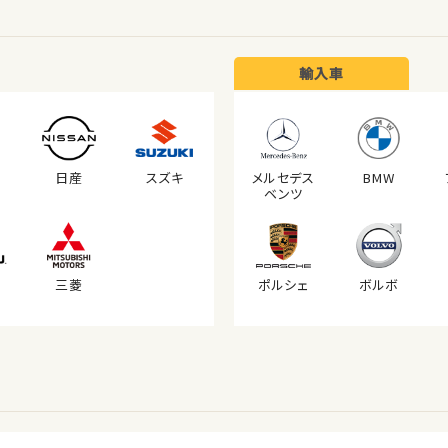
輸入車
日産
スズキ
メルセデス
BMW
ベンツ
三菱
ポルシェ
ボルボ