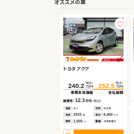
オススメの車
トヨタ アクア
トヨタ ヴォクシー
日産 セレナ
（税込）
（税込）
（税込）
（税込）
（税込）
（税込）
240.2
286.0
111.6
252.5
126.9
297.7
万円
万円
万円
万円
万円
万円
車両本体価格
車両本体価格
車両本体価格
支払総額
支払総額
支払総額
12.3
15.3
11.7
諸費用：
諸費用：
諸費用：
万円
万円
万円
（税込）
（税込）
（税込）
保証
保証
保証
あり
なし
なし
住所
住所
住所
埼玉県
群馬県
岡山県
2025
2012
2023
6,400
38,400
25,900
年式
年式
年式
走行
走行
走行
年
年
年
km
km
km
1,500
2,000
2,000
排気
排気
排気
整備
整備
整備
法定整備付
なし
法定整備付
cc
cc
cc