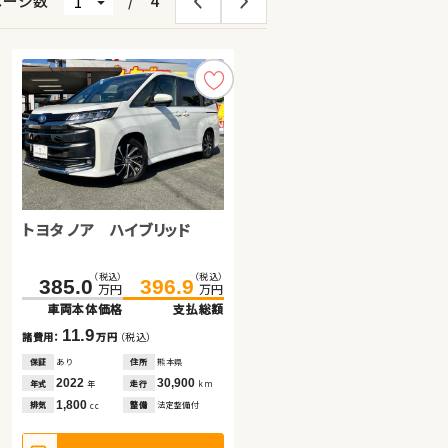
ページ数
/
4
トヨタ ヴェルファイア ハイブ
トヨタ ノア ハイブリッド
日産 エクストレイル
リッド
（税込）
（税込）
（税込）
（税込）
（税込）
（税込）
175.2
189.4
385.0
170.8
396.9
179.7
万円
万円
万円
万円
万円
万円
車両本体価格
支払総額
車両本体価格
車両本体価格
支払総額
支払総額
14.2
11.9
8.9
諸費用：
万円
（税込）
諸費用：
諸費用：
万円
万円
（税込）
（税込）
保証
あり
住所
岩手県
保証
保証
あり
なし
住所
住所
熊本県
岡山県
2014
82,900
2022
2020
30,900
78,000
年式
走行
年式
年式
走行
走行
年
km
年
年
km
km
2,400
1,800
2,000
排気
整備
法定整備付
排気
排気
整備
整備
法定整備付
なし
cc
cc
cc