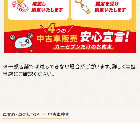
ＳＵＶ・クロカン
1
位
トヨタ
ヤリスクロス
※一部店舗では対応できない場合がございます、詳しくは担
当店にご確認ください。
2
位
トヨタ
ハリアー
車買取・車売却TOP
中古車検索
3
位
トヨタ