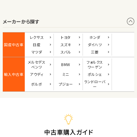
オープン
メーカーから探す
1
位
ダイハツ
レクサス
トヨタ
ホンダ
コペン
国産中古車
日産
スズキ
ダイハツ
マツダ
スバル
三菱
メルセデス
フォルクス
BMW
2
ベンツ
ワーゲン
位
輸入中古車
アウディ
ミニ
ポルシェ
マツダ
ランド
ローバ
ボルボ
プジョー
ロードスター
ー
3
位
ホンダ
S660
中古車購入ガイド