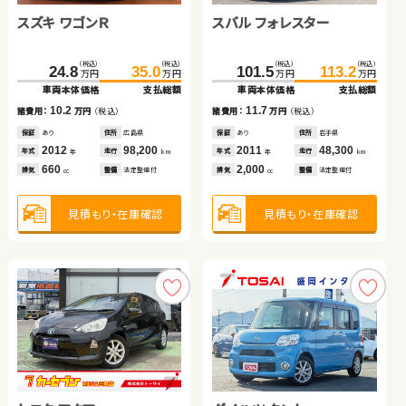
スズキ ワゴンＲ
日産 エクストレイル
スバル フォレスター
ダイハツ ムーヴ
トヨタ アルファード
スズキ ジムニー
（税込）
（税込）
（税込）
（税込）
（税込）
（税込）
（税込）
（税込）
162.7
24.8
179.9
35.0
101.5
137.6
145.7
113.2
万円
万円
万円
万円
万円
万円
万円
万円
車両本体価格
車両本体価格
支払総額
支払総額
車両本体価格
車両本体価格
支払総額
支払総額
（税込）
（税込）
（税込）
（税込）
10.2
17.2
11.7
8.1
266.8
286.8
68.0
78.0
諸費用：
諸費用：
万円
万円
（税込）
（税込）
諸費用：
諸費用：
万円
万円
（税込）
（税込）
万円
万円
万円
万円
車両本体価格
支払総額
車両本体価格
支払総額
保証
保証
あり
あり
住所
住所
広島県
岩手県
保証
保証
あり
あり
住所
住所
岩手県
福島県
2012
2021
98,200
60,700
2011
2020
48,300
28,900
20.0
10.0
年式
年式
走行
走行
年式
年式
走行
走行
諸費用：
万円
（税込）
諸費用：
万円
（税込）
年
年
km
km
年
年
km
km
660
2,000
2,000
660
排気
排気
整備
整備
法定整備付
法定整備付
排気
排気
整備
整備
法定整備付
なし
cc
cc
cc
cc
保証
あり
住所
秋田県
保証
あり
住所
北海道
2015
61,000
2009
117,100
年式
走行
年式
走行
年
km
年
km
3,500
660
見積もり・在庫確認
見積もり・在庫確認
見積もり・在庫確認
見積もり・在庫確認
排気
整備
法定整備付
排気
整備
法定整備付
cc
cc
見積もり・在庫確認
見積もり・在庫確認