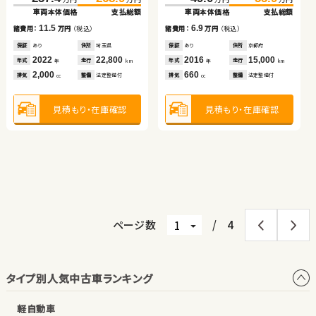
車両本体価格
支払総額
車両本体価格
車両本体価格
支払総額
支払総額
トヨタ ヴォクシー ハイブ
ダイハツ タント
（税込）
（税込）
11.5
6.9
17.2
103.0
115.9
諸費用：
万円
（税込）
諸費用：
諸費用：
万円
万円
（税込）
（税込）
万円
万円
リッド
車両本体価格
支払総額
保証
あり
住所
埼玉県
保証
保証
あり
あり
住所
住所
京都府
千葉県
（税込）
（税込）
（税込）
（税込）
2022
22,800
2016
2013
15,000
72,800
12.9
482.3
493.1
90.1
96.6
年式
走行
年式
年式
走行
走行
諸費用：
万円
（税込）
年
km
年
年
km
km
万円
万円
万円
万円
2,000
660
1,500
車両本体価格
支払総額
車両本体価格
支払総額
排気
整備
法定整備付
排気
排気
整備
整備
法定整備付
法定整備付
cc
cc
cc
保証
あり
住所
岩手県
2014
38,900
10.8
6.5
年式
走行
諸費用：
万円
（税込）
諸費用：
万円
（税込）
年
km
1,500
見積もり・在庫確認
見積もり・在庫確認
見積もり・在庫確認
排気
整備
法定整備付
cc
保証
あり
住所
茨城県
保証
なし
住所
埼玉県
2025
2,600
2017
45,600
年式
走行
年式
走行
年
km
年
km
1,800
660
見積もり・在庫確認
排気
整備
なし
排気
整備
なし
cc
cc
見積もり・在庫確認
見積もり・在庫確認
ページ数
/
4
タイプ別人気中古車ランキング
軽自動車