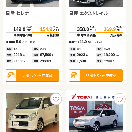
日産 セレナ
ホンダ フィット ハイブリ
スバル フォレスター
日産 エクストレイル
ダイハツ ムーヴ キャンバ
トヨタ ヴェルファイア
ホンダ Ｎ ＢＯＸ
ッド
ス
スズキ ジムニー
（税込）
（税込）
（税込）
（税込）
（税込）
（税込）
（税込）
（税込）
（税込）
（税込）
（税込）
（税込）
（税込）
（税込）
149.9
172.3
64.8
154.9
183.1
78.8
358.0
149.0
288.7
198.8
369.9
159.9
303.5
207.3
万円
万円
万円
万円
万円
万円
万円
万円
万円
万円
万円
万円
万円
万円
車両本体価格
車両本体価格
車両本体価格
支払総額
支払総額
支払総額
車両本体価格
車両本体価格
車両本体価格
車両本体価格
支払総額
支払総額
支払総額
支払総額
（税込）
（税込）
5.0
14.0
10.8
11.9
10.9
14.8
8.5
210.5
216.0
諸費用：
諸費用：
諸費用：
万円
万円
万円
（税込）
（税込）
（税込）
諸費用：
諸費用：
諸費用：
諸費用：
万円
万円
万円
万円
（税込）
（税込）
（税込）
（税込）
万円
万円
車両本体価格
支払総額
保証
保証
保証
あり
あり
なし
住所
住所
住所
徳島県
宮城県
群馬県
保証
保証
保証
保証
あり
あり
なし
あり
住所
住所
住所
住所
岡山県
岩手県
埼玉県
東京都
2018
2013
2017
87,500
79,000
68,500
2023
2019
2018
2026
18,000
43,400
54,500
100
5.5
年式
年式
年式
走行
走行
走行
年式
年式
年式
年式
走行
走行
走行
走行
諸費用：
万円
（税込）
年
年
年
km
km
km
年
年
年
年
km
km
km
km
2,000
1,500
2,000
1,500
660
2,500
660
排気
排気
排気
整備
整備
整備
法定整備付
法定整備付
なし
排気
排気
排気
排気
整備
整備
整備
整備
法定整備付
法定整備付
なし
なし
cc
cc
cc
cc
cc
cc
cc
保証
なし
住所
長野県
2022
25,000
年式
走行
年
km
660
見積もり・在庫確認
見積もり・在庫確認
見積もり・在庫確認
見積もり・在庫確認
見積もり・在庫確認
見積もり・在庫確認
見積もり・在庫確認
排気
整備
法定整備付
cc
見積もり・在庫確認