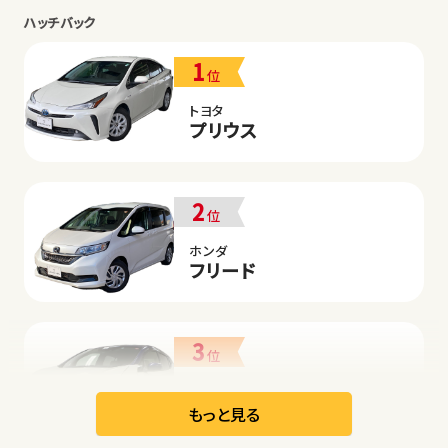
ハッチバック
1
位
トヨタ
プリウス
2
位
ホンダ
フリード
3
位
日産
リーフ
もっと見る