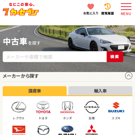
お気に入り
閲覧履歴
MENU
中古車
を探す
検索
メーカーから探す
国産車
輸入車
レクサス
トヨタ
ホンダ
日産
スズキ