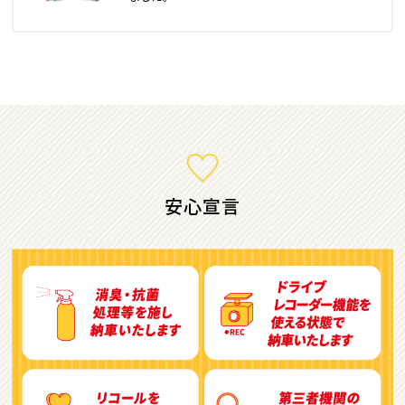
ミニバン・1ＢＯＸ
1
位
ホンダ
ステップワゴン
安心宣言
2
位
トヨタ
アルファード
3
位
トヨタ
ヴォクシー