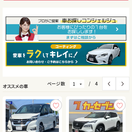
ページ数
/
4
オススメの車