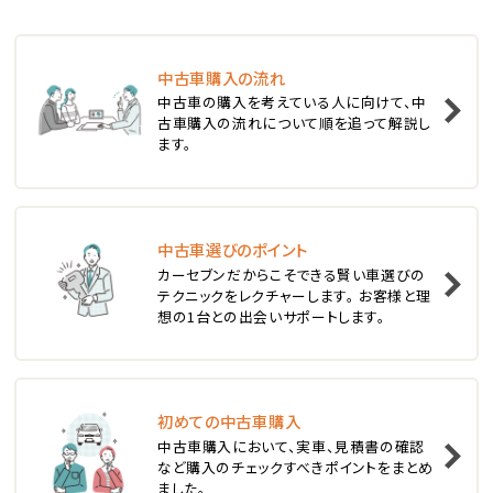
ステーションワゴン
中古車購入の流れ
1
中古車の購入を考えている人に向けて、中
位
古車購入の流れについて順を追って解説し
ます。
スバル
レヴォーグ
中古車選びのポイント
2
位
カーセブンだからこそできる賢い車選びの
テクニックをレクチャーします。 お客様と理
スバル
想の1台との出会いサポートします。
レガシィツーリングワゴン
3
位
初めての中古車購入
中古車購入において、実車、見積書の確認
トヨタ
など購入のチェックすべきポイントをまとめ
カローラフィールダー
ました。