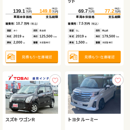
ッド
トヨタ プリウス
（税込）
（税込）
（税込）
（税込）
（税込）
（税込）
（税込）
（税込）
139.1
320.1
149.8
330.5
205.8
69.7
212.0
77.2
万円
万円
万円
万円
万円
万円
万円
万円
車両本体価格
車両本体価格
支払総額
支払総額
車両本体価格
車両本体価格
支払総額
支払総額
スズキ アルト ＨＢ
（税込）
（税込）
10.7
10.4
7.5
6.2
173.1
189.6
諸費用：
諸費用：
万円
万円
（税込）
（税込）
諸費用：
諸費用：
万円
万円
（税込）
（税込）
万円
万円
車両本体価格
支払総額
保証
保証
あり
なし
住所
住所
青森県
福島県
保証
保証
なし
あり
住所
住所
岡山県
福島県
（税込）
（税込）
2019
2024
125,500
20,700
2019
2022
179,500
35,800
16.5
67.2
72.8
年式
年式
走行
走行
年式
年式
走行
走行
諸費用：
万円
（税込）
年
年
km
km
年
年
km
km
万円
万円
2,000
2,000
1,500
1,400
車両本体価格
支払総額
排気
排気
整備
整備
法定整備付
なし
排気
排気
整備
整備
法定整備付
法定整備付
cc
cc
cc
cc
保証
あり
住所
岩手県
2017
81,000
5.6
年式
走行
諸費用：
万円
（税込）
年
km
1,800
見積もり・在庫確認
見積もり・在庫確認
見積もり・在庫確認
見積もり・在庫確認
排気
整備
法定整備付
cc
保証
あり
住所
青森県
2016
23,300
年式
走行
年
km
660
見積もり・在庫確認
排気
整備
法定整備付
cc
見積もり・在庫確認
スズキ ワゴンＲ
トヨタ アルファード
トヨタ ルーミー
スズキ スイフト