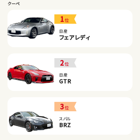
クーペ
1
位
日産
フェアレディ
2
位
日産
GTR
3
位
スバル
BRZ