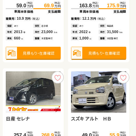
（税込）
（税込）
（税込）
（税込）
（税込）
（税込）
（税込）
（税込）
359.7
59.0
367.3
69.9
163.8
83.6
175.9
99.6
万円
万円
万円
万円
万円
万円
万円
万円
車両本体価格
車両本体価格
支払総額
支払総額
車両本体価格
車両本体価格
支払総額
支払総額
トヨタ ルーミー
トヨタ ヴェルファイア ハ
10.9
7.6
12.1
16.0
諸費用：
諸費用：
万円
万円
（税込）
（税込）
諸費用：
諸費用：
万円
万円
（税込）
（税込）
イブリッド
保証
保証
あり
なし
住所
住所
岩手県
岡山県
保証
保証
あり
あり
住所
住所
福島県
岩手県
（税込）
（税込）
（税込）
（税込）
2013
2021
23,000
17,500
2022
2017
31,500
58,300
74.8
82.7
444.0
453.7
年式
年式
走行
走行
年式
年式
走行
走行
年
年
km
km
年
年
km
km
万円
万円
万円
万円
660
2,500
1,000
1,300
車両本体価格
支払総額
車両本体価格
支払総額
排気
排気
整備
整備
法定整備付
法定整備付
排気
排気
整備
整備
法定整備付
法定整備付
cc
cc
cc
cc
7.9
9.7
諸費用：
万円
（税込）
諸費用：
万円
（税込）
見積もり・在庫確認
見積もり・在庫確認
見積もり・在庫確認
見積もり・在庫確認
保証
なし
住所
鳥取県
保証
あり
住所
長野県
2017
73,900
2020
59,000
年式
走行
年式
走行
年
km
年
km
1,000
2,500
排気
整備
法定整備付
排気
整備
法定整備付
cc
cc
見積もり・在庫確認
見積もり・在庫確認
日産 セレナ
スズキ アルト ＨＢ
トヨタ アクア
ホンダ フィット
（税込）
（税込）
（税込）
（税込）
（税込）
（税込）
257.4
268.9
49.0
48.0
55.9
65.2
万円
万円
万円
万円
万円
万円