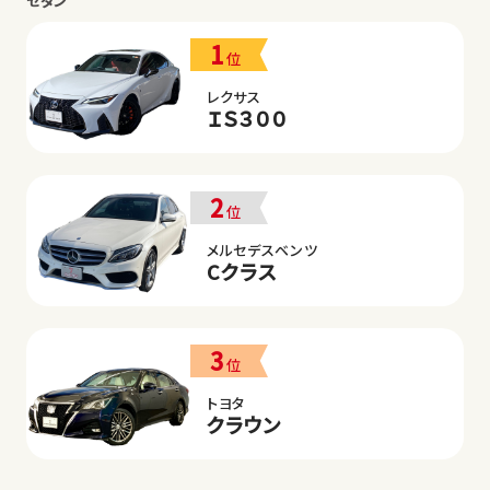
セダン
1
位
レクサス
ＩＳ３００
2
位
メルセデスベンツ
Cクラス
3
位
トヨタ
クラウン