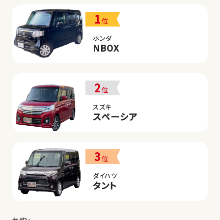
1
位
ホンダ
NBOX
2
位
スズキ
スペーシア
3
位
ダイハツ
タント