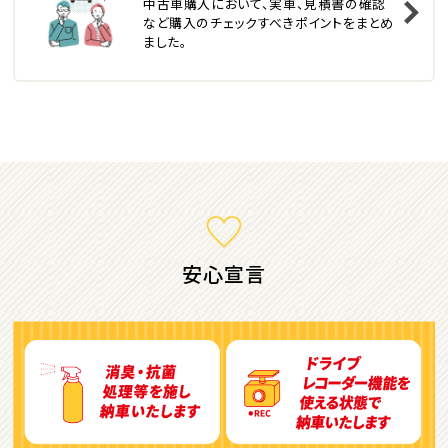
中古車購入において、実車、見積書の確認
トヨタ
など購入のチェックすべきポイントをまとめ
カローラフィールダー
ました。
ミニバン・1ＢＯＸ
1
位
ホンダ
ステップワゴン
安心宣言
2
位
トヨタ
アルファード
3
位