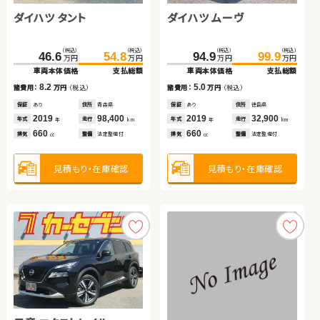
ダイハツ タント
スズキ アルト ＨＢ
トヨタ ノア ハイブリッド
ダイハツ ムーヴ
トヨタ ルーミー
トヨタ アクア
（税込）
（税込）
（税込）
（税込）
（税込）
（税込）
（税込）
（税込）
（税込）
（税込）
466.3
46.6
95.5
479.5
54.8
98.8
138.0
94.9
147.7
99.9
万円
万円
万円
万円
万円
万円
万円
万円
万円
万円
車両本体価格
車両本体価格
車両本体価格
支払総額
支払総額
支払総額
車両本体価格
車両本体価格
支払総額
支払総額
（税込）
（税込）
8.2
3.3
13.2
5.0
9.7
94.8
105.0
諸費用：
諸費用：
諸費用：
万円
万円
万円
（税込）
（税込）
（税込）
諸費用：
諸費用：
万円
万円
（税込）
（税込）
万円
万円
車両本体価格
支払総額
保証
保証
保証
あり
あり
あり
住所
住所
住所
青森県
青森県
岩手県
保証
保証
あり
あり
住所
住所
徳島県
福島県
2019
2022
2023
98,400
35,200
15,400
2019
2022
32,900
56,000
10.2
年式
年式
年式
走行
走行
走行
年式
年式
走行
走行
諸費用：
万円
（税込）
年
年
年
km
km
km
年
年
km
km
660
660
1,800
660
1,000
排気
排気
排気
整備
整備
整備
法定整備付
法定整備付
法定整備付
排気
排気
整備
整備
法定整備付
法定整備付
cc
cc
cc
cc
cc
保証
あり
住所
広島県
2015
67,600
年式
走行
年
km
1,500
見積もり・在庫確認
見積もり・在庫確認
見積もり・在庫確認
見積もり・在庫確認
見積もり・在庫確認
排気
整備
法定整備付
cc
見積もり・在庫確認