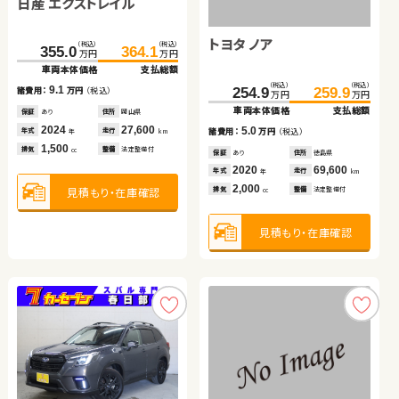
日産 エクストレイル
ホンダ フィット
スズキ ワゴンＲ
トヨタ ノア
ダイハツ ムーヴ キャンバ
日産 セレナ
（税込）
（税込）
（税込）
（税込）
355.0
69.8
364.1
78.4
万円
万円
万円
万円
ス
車両本体価格
車両本体価格
支払総額
支払総額
（税込）
（税込）
（税込）
（税込）
（税込）
（税込）
（税込）
（税込）
9.1
8.6
59.0
69.9
254.9
126.0
175.4
259.9
132.0
189.5
諸費用：
諸費用：
万円
万円
（税込）
（税込）
万円
万円
万円
万円
万円
万円
万円
万円
車両本体価格
支払総額
車両本体価格
車両本体価格
車両本体価格
支払総額
支払総額
支払総額
保証
保証
あり
あり
住所
住所
岡山県
茨城県
2024
2016
27,600
33,600
10.9
5.0
6.0
14.1
年式
年式
走行
走行
諸費用：
万円
（税込）
諸費用：
諸費用：
諸費用：
万円
万円
万円
（税込）
（税込）
（税込）
年
年
km
km
1,500
1,300
排気
排気
整備
整備
法定整備付
法定整備付
cc
cc
保証
あり
住所
岩手県
保証
保証
保証
あり
なし
あり
住所
住所
住所
徳島県
長野県
岩手県
2013
23,000
2020
2020
2017
69,600
53,400
71,600
年式
走行
年式
年式
年式
走行
走行
走行
年
km
年
年
年
km
km
km
660
2,000
660
2,000
見積もり・在庫確認
見積もり・在庫確認
排気
整備
法定整備付
排気
排気
排気
整備
整備
整備
法定整備付
法定整備付
法定整備付
cc
cc
cc
cc
見積もり・在庫確認
見積もり・在庫確認
見積もり・在庫確認
見積もり・在庫確認