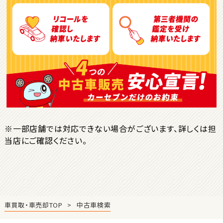
トヨタ
ヴォクシー
ＳＵＶ・クロカン
1
位
トヨタ
ヤリスクロス
※一部店舗では対応できない場合がございます、詳しくは担
当店にご確認ください。
2
位
トヨタ
ハリアー
車買取・車売却TOP
中古車検索
3
位