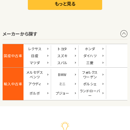
リーフ
もっと見る
オープン
メーカーから探す
1
位
ダイハツ
レクサス
トヨタ
ホンダ
コペン
国産中古車
日産
スズキ
ダイハツ
マツダ
スバル
三菱
メルセデス
フォルクス
BMW
2
ベンツ
ワーゲン
位
輸入中古車
アウディ
ミニ
ポルシェ
マツダ
ランド
ローバ
ボルボ
プジョー
ロードスター
ー
3
位
ホンダ