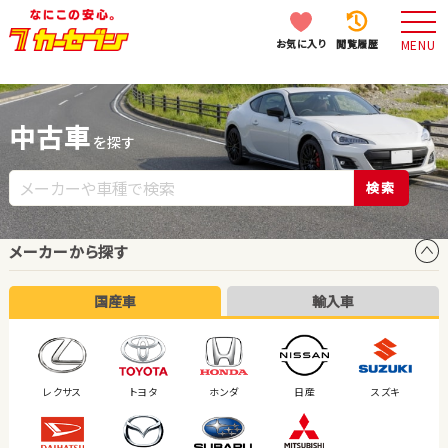
お気に入り
閲覧履歴
MENU
中古車
を探す
検索
メーカーから探す
国産車
輸入車
レクサス
トヨタ
ホンダ
日産
スズキ