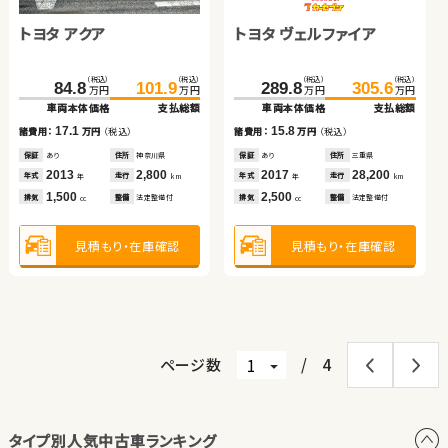
トヨタ アクア
トヨタ ヴェルファイア
（税込）
（税込）
（税込）
（税込）
318.0
329.0
334.4
345.4
万円
万円
万円
万円
車両本体価格
支払総額
車両本体価格
支払総額
ホンダ Ｎ ＢＯＸ
トヨタ ヴォクシー
（税込）
（税込）
（税込）
（税込）
11.0
11.0
84.8
101.9
289.8
305.6
諸費用：
万円
（税込）
諸費用：
万円
（税込）
万円
万円
万円
万円
車両本体価格
支払総額
車両本体価格
支払総額
保証
あり
住所
山梨県
保証
あり
住所
埼玉県
（税込）
（税込）
（税込）
（税込）
2025
4,500
2023
31,800
17.1
15.8
47.7
52.6
244.6
257.9
諸費用：
万円
（税込）
諸費用：
万円
（税込）
年式
走行
年式
走行
年
km
年
km
万円
万円
万円
万円
1,370
1,500
車両本体価格
支払総額
車両本体価格
支払総額
排気
整備
法定整備付
排気
整備
法定整備付
cc
cc
保証
あり
住所
神奈川県
保証
あり
住所
三重県
2013
2,800
2017
28,200
4.9
13.3
年式
走行
年式
走行
諸費用：
万円
（税込）
諸費用：
万円
（税込）
年
km
年
km
1,500
2,500
見積もり・在庫確認
見積もり・在庫確認
排気
整備
法定整備付
排気
整備
法定整備付
cc
cc
保証
なし
住所
岡山県
保証
あり
住所
青森県
2015
104,200
2014
56,700
年式
走行
年式
走行
年
km
年
km
660
2,000
見積もり・在庫確認
見積もり・在庫確認
排気
整備
法定整備付
排気
整備
なし
cc
cc
見積もり・在庫確認
見積もり・在庫確認
ページ数
/
4
タイプ別人気中古車ランキング