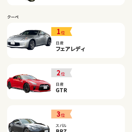
クーペ
1
位
日産
フェアレディ
2
位
日産
GTR
3
位
スバル
BRZ