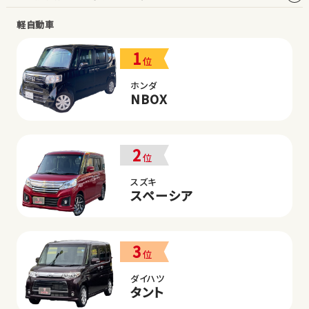
軽自動車
1
位
ホンダ
NBOX
2
位
スズキ
スペーシア
3
位
ダイハツ
タント