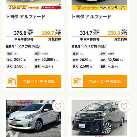
スズキ スイフト
ホンダ Ｎ ＢＯＸ
トヨタ アルファード
ホンダ フィット
トヨタ アルファード
（税込）
（税込）
（税込）
（税込）
185.0
195.3
89.0
90.9
万円
万円
万円
万円
車両本体価格
支払総額
車両本体価格
支払総額
日産 エクストレイル
（税込）
（税込）
（税込）
（税込）
（税込）
（税込）
10.3
1.9
376.8
109.5
389.7
123.7
334.7
350.0
諸費用：
万円
（税込）
諸費用：
万円
（税込）
万円
万円
万円
万円
万円
万円
車両本体価格
車両本体価格
支払総額
支払総額
車両本体価格
支払総額
保証
あり
住所
熊本県
保証
あり
住所
静岡県
（税込）
（税込）
2020
40,000
2018
75,500
12.9
14.2
15.3
98.3
107.0
諸費用：
諸費用：
万円
万円
（税込）
（税込）
諸費用：
万円
（税込）
年式
走行
年式
走行
年
km
年
km
万円
万円
1,400
660
車両本体価格
支払総額
排気
整備
法定整備付
排気
整備
法定整備付
cc
cc
保証
保証
あり
あり
住所
住所
埼玉県
埼玉県
保証
なし
住所
大分県
2020
2019
52,600
38,600
2020
82,500
8.7
年式
年式
走行
走行
年式
走行
諸費用：
万円
（税込）
年
年
km
km
年
km
2,500
1,400
2,500
排気
排気
整備
整備
法定整備付
法定整備付
見積もり・在庫確認
見積もり・在庫確認
排気
整備
法定整備付
cc
cc
cc
保証
なし
住所
長野県
2015
69,100
年式
走行
年
km
2,000
見積もり・在庫確認
見積もり・在庫確認
見積もり・在庫確認
排気
整備
法定整備付
cc
見積もり・在庫確認
スズキ スイフト
日産 セレナ