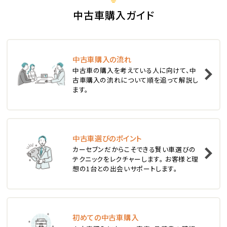
S660
中古車購入ガイド
ステーションワゴン
中古車購入の流れ
1
中古車の購入を考えている人に向けて、中
位
古車購入の流れについて順を追って解説し
ます。
スバル
レヴォーグ
中古車選びのポイント
2
位
カーセブンだからこそできる賢い車選びの
テクニックをレクチャーします。 お客様と理
スバル
想の1台との出会いサポートします。
レガシィツーリングワゴン
3
位
初めての中古車購入