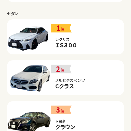
セダン
1
位
レクサス
ＩＳ３００
2
位
メルセデスベンツ
Cクラス
3
位
トヨタ
クラウン