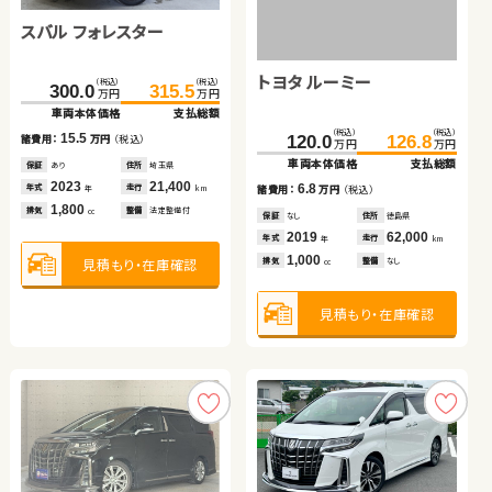
スバル フォレスター
トヨタ プリウス
トヨタ プリウス
スズキ ワゴンＲ スティン
グレー
トヨタ ヴェルファイア
トヨタ ルーミー
（税込）
（税込）
（税込）
（税込）
（税込）
（税込）
（税込）
（税込）
300.0
315.5
173.1
110.0
189.6
121.8
46.0
49.0
万円
万円
万円
万円
万円
万円
万円
万円
車両本体価格
支払総額
車両本体価格
車両本体価格
支払総額
支払総額
車両本体価格
支払総額
（税込）
（税込）
（税込）
（税込）
15.5
16.5
11.8
3.0
48.0
63.0
120.0
126.8
諸費用：
万円
（税込）
諸費用：
諸費用：
万円
万円
（税込）
（税込）
諸費用：
万円
（税込）
万円
万円
万円
万円
車両本体価格
支払総額
車両本体価格
支払総額
保証
あり
住所
埼玉県
保証
保証
あり
あり
住所
住所
岩手県
埼玉県
保証
なし
住所
宮城県
2023
21,400
2017
2016
81,000
82,100
2014
109,200
15.0
6.8
年式
走行
年式
年式
走行
走行
諸費用：
万円
（税込）
諸費用：
万円
（税込）
年式
走行
年
km
年
年
km
km
年
km
1,800
1,800
1,800
660
排気
整備
法定整備付
排気
排気
整備
整備
法定整備付
法定整備付
排気
整備
法定整備付
cc
cc
cc
cc
保証
なし
住所
長野県
保証
なし
住所
徳島県
2008
145,000
2019
62,000
年式
走行
年式
走行
年
km
年
km
3,500
1,000
見積もり・在庫確認
見積もり・在庫確認
見積もり・在庫確認
見積もり・在庫確認
排気
整備
法定整備付
排気
整備
なし
cc
cc
見積もり・在庫確認
見積もり・在庫確認