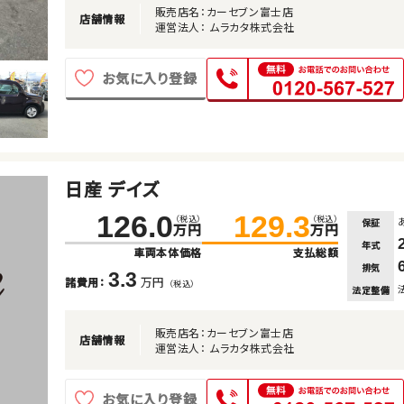
販売店名：カーセブン富士店
店舗情報
運営法人： ムラカタ株式会社
お気に入り登録
日産 デイズ
126.0
129.3
（税込）
（税込）
保証
万円
万円
年式
車両本体価格
支払総額
排気
3.3
万円
諸費用：
（税込）
法定整備
販売店名：カーセブン富士店
店舗情報
運営法人： ムラカタ株式会社
お気に入り登録