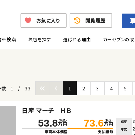
お気に入り
閲覧履歴
古車検索
お店を探す
選ばれる理由
カーセブンの取
1
2
3
4
5
ジ数
1
/
33
日産 マーチ ＨＢ
53.8
73.6
（税込）
（税込）
保証
万円
万円
年式
車両本体価格
支払総額