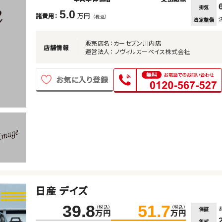
排気
5.0
万円
諸費用：
（税込）
法定整備
販売店名：カーセブン川内店
店舗情報
運営法人： ノヴィルカーベイス株式会社
お気に入り登録
日産 デイズ
39.8
51.7
（税込）
（税込）
保証
万円
万円
年式