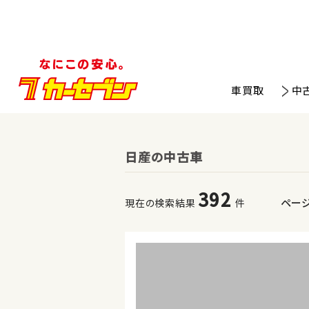
車買取
中
日産の中古車
392
ペー
現在の検索結果
件