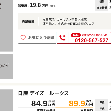
排気
19.8
万円
諸費用：
（税込）
法定整備
販売店名：カーセブン平塚大磯店
店舗情報
運営法人： 株式会社ENEOSモビリニア
お気に入り登録
日産 デイズ ルークス
84.9
89.9
（税込）
（税込）
保証
万円
万円
年式
車両本体価格
支払総額