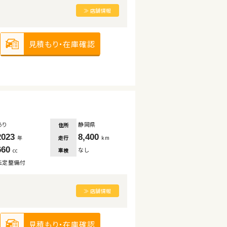
≫ 店舗情報
見積もり・在庫確認
あり
静岡県
住所
2023
8,400
走行
年
km
660
なし
車検
cc
法定整備付
≫ 店舗情報
見積もり・在庫確認