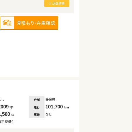
≫ 店舗情報
見積もり・在庫確認
なし
静岡県
住所
2009
101,700
走行
年
km
1,500
なし
車検
cc
法定整備付