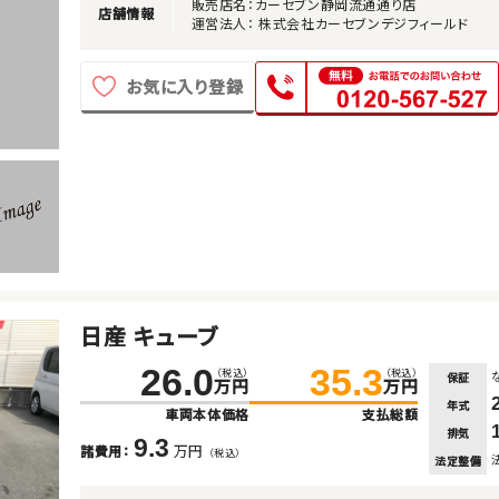
販売店名：カーセブン静岡流通通り店
店舗情報
運営法人： 株式会社カーセブンデジフィールド
お気に入り登録
日産 キューブ
26.0
35.3
（税込）
（税込）
保証
万円
万円
年式
車両本体価格
支払総額
排気
9.3
万円
諸費用：
（税込）
法定整備