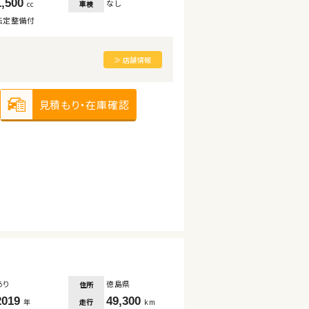
1,500
なし
車検
cc
法定整備付
≫ 店舗情報
見積もり・在庫確認
あり
徳島県
住所
2019
49,300
走行
年
km