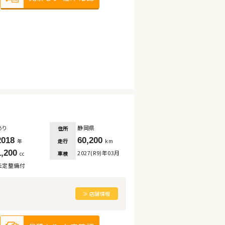
あり
静岡県
住所
2018
60,200
走行
年
km
1,200
2027(R9)年03月
車検
cc
法定整備付
≫ 店舗情報