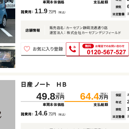
車両本体価格
支払総額
排気
11.9
万円
諸費用：
（税込）
法定整備
販売店名：カーセブン静岡流通通り店
店舗情報
運営法人： 株式会社カーセブンデジフィールド
お気に入り登録
日産 ノート ＨＢ
49.8
64.4
（税込）
（税込）
保証
万円
万円
年式
車両本体価格
支払総額
排気
14.6
万円
諸費用：
（税込）
法定整備