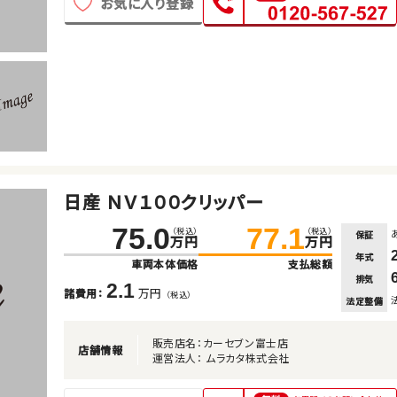
お気に入り登録
日産 ＮＶ１００クリッパー
75.0
77.1
（税込）
（税込）
保証
万円
万円
年式
車両本体価格
支払総額
排気
2.1
万円
諸費用：
（税込）
法定整備
販売店名：カーセブン富士店
店舗情報
運営法人： ムラカタ株式会社