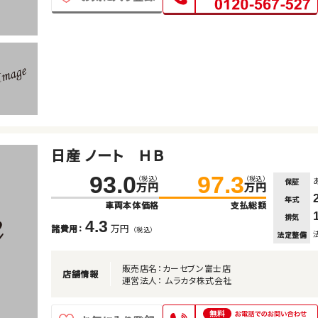
日産 ノート ＨＢ
93.0
97.3
（税込）
（税込）
保証
万円
万円
年式
車両本体価格
支払総額
排気
4.3
万円
諸費用：
（税込）
法定整備
販売店名：カーセブン富士店
店舗情報
運営法人： ムラカタ株式会社