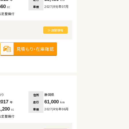
660
2027(R9)年07月
車検
cc
法定整備付
≫ 店舗情報
見積もり・在庫確認
あり
静岡県
住所
2017
61,000
走行
年
km
1,200
2027(R9)年06月
車検
cc
法定整備付