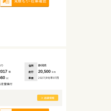
見積もり・在庫確認
あり
静岡県
住所
2017
20,500
走行
年
km
660
2027(R9)年07月
車検
cc
法定整備付
≫ 店舗情報