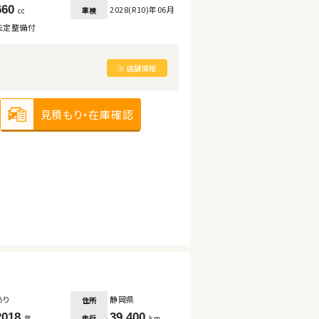
660
2028(R10)年06月
車検
cc
法定整備付
≫ 店舗情報
見積もり・在庫確認
あり
静岡県
住所
2018
39,400
走行
年
km